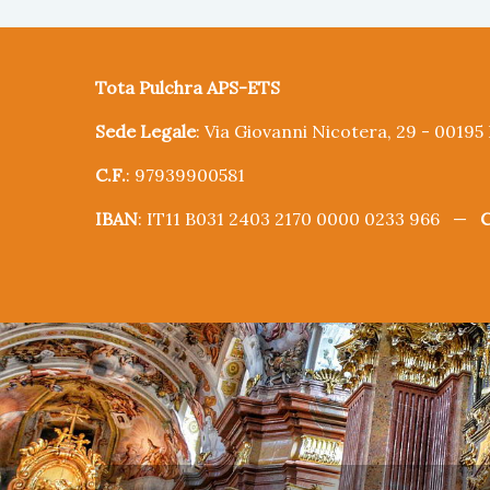
Tota Pulchra APS-ETS
Sede Legale
: Via Giovanni Nicotera, 29 - 0019
C.F.
: 97939900581
IBAN
: IT11 B031 2403 2170 0000 0233 966 —
C