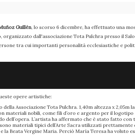
Muñoz Guillén
, lo scorso 6 dicembre, ha effettuato una most
o, organizzato dall'associazione Tota Pulchra presso il Sal
ersone tra cui importanti personalità ecclesiastiche e poli
este opere artistiche:
po della Associazione Tota Pulchra. 1,40m altezza x 2,05m 
materiali nobili, come fili d’oro e argento per il logotipo 
 dell’opera. L’artista ha affermato che è stato fatto con t
o sono materiali tipici dell’Arte Sacra utilizzati prettamen
 e la Beata Vergine Maria. Perciò María Teresa ha voluto e