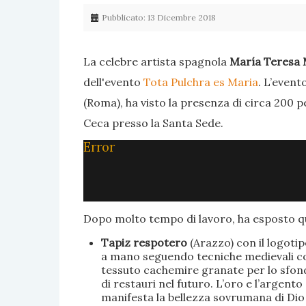
Pubblicato: 13 Dicembre 2018
La celebre artista spagnola
María Teresa 
dell'evento
Tota Pulchra es Maria
. L’event
(Roma), ha visto la presenza di circa 200 p
Ceca presso la Santa Sede.
Error
Dopo molto tempo di lavoro, ha esposto qu
Tapiz respotero
(Arazzo) con il logoti
a mano seguendo tecniche medievali con 
tessuto cachemire granate per lo sfondo
di restauri nel futuro. L’oro e l’argent
manifesta la bellezza sovrumana di Dio