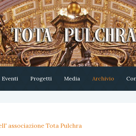
Eventi
Progetti
Media
Archivio
Con
ll' associazione Tota Pulchra