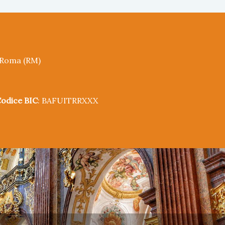
5 Roma (RM)
odice BIC
: BAFUITRRXXX