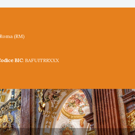
5 Roma (RM)
odice BIC
: BAFUITRRXXX