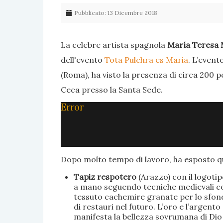
Pubblicato: 13 Dicembre 2018
La celebre artista spagnola
María Teresa 
dell'evento
Tota Pulchra es Maria
. L’event
(Roma), ha visto la presenza di circa 200 p
Ceca presso la Santa Sede.
Error
Dopo molto tempo di lavoro, ha esposto qu
Tapiz respotero
(Arazzo) con il logoti
a mano seguendo tecniche medievali con 
tessuto cachemire granate per lo sfondo
di restauri nel futuro. L’oro e l’argent
manifesta la bellezza sovrumana di Dio