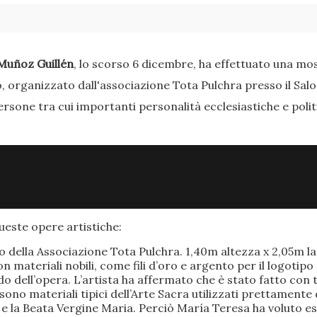
Muñoz Guillén
, lo scorso 6 dicembre, ha effettuato una most
o, organizzato dall'associazione Tota Pulchra presso il Sal
ersone tra cui importanti personalità ecclesiastiche e poli
este opere artistiche:
po della Associazione Tota Pulchra. 1,40m altezza x 2,05m 
materiali nobili, come fili d’oro e argento per il logotipo 
 dell’opera. L’artista ha affermato che è stato fatto con t
o sono materiali tipici dell’Arte Sacra utilizzati prettamen
 e la Beata Vergine Maria. Perciò María Teresa ha voluto e