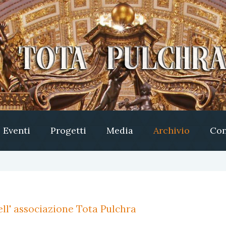
Eventi
Progetti
Media
Archivio
Con
ll' associazione Tota Pulchra