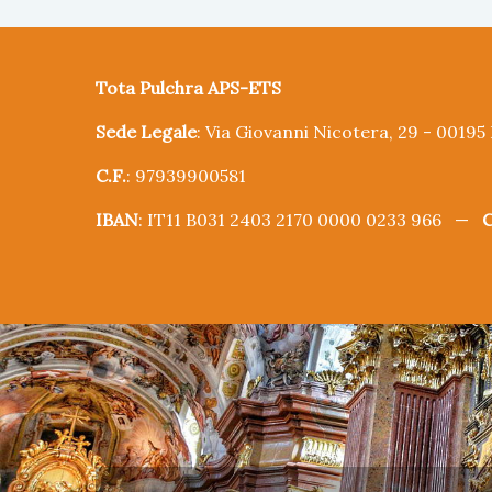
Tota Pulchra APS-ETS
Sede Legale
: Via Giovanni Nicotera, 29 - 0019
C.F.
: 97939900581
IBAN
: IT11 B031 2403 2170 0000 0233 966 —
C