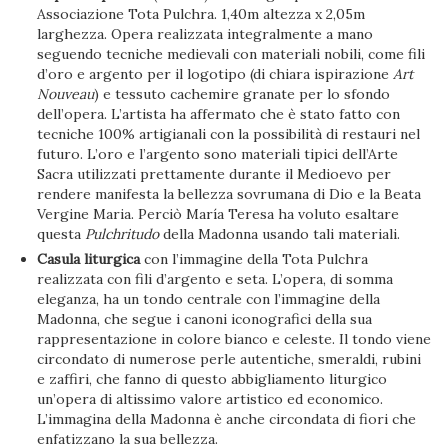
Associazione Tota Pulchra. 1,40m altezza x 2,05m
larghezza. Opera realizzata integralmente a mano
seguendo tecniche medievali con materiali nobili, come fili
d’oro e argento per il logotipo (di chiara ispirazione
Art
Nouveau
) e tessuto cachemire granate per lo sfondo
dell’opera. L’artista ha affermato che è stato fatto con
tecniche 100% artigianali con la possibilità di restauri nel
futuro. L’oro e l’argento sono materiali tipici dell’Arte
Sacra utilizzati prettamente durante il Medioevo per
rendere manifesta la bellezza sovrumana di Dio e la Beata
Vergine Maria. Perciò María Teresa ha voluto esaltare
questa
Pulchritudo
della Madonna usando tali materiali.
Casula liturgica
con l’immagine della Tota Pulchra
realizzata con fili d’argento e seta. L’opera, di somma
eleganza, ha un tondo centrale con l’immagine della
Madonna, che segue i canoni iconografici della sua
rappresentazione in colore bianco e celeste. Il tondo viene
circondato di numerose perle autentiche, smeraldi, rubini
e zaffiri, che fanno di questo abbigliamento liturgico
un’opera di altissimo valore artistico ed economico.
L’immagina della Madonna è anche circondata di fiori che
enfatizzano la sua bellezza.