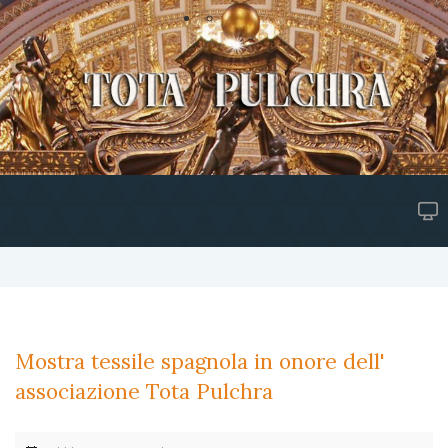
Mostra tessile spagnola in onore dell'
associazione Tota Pulchra