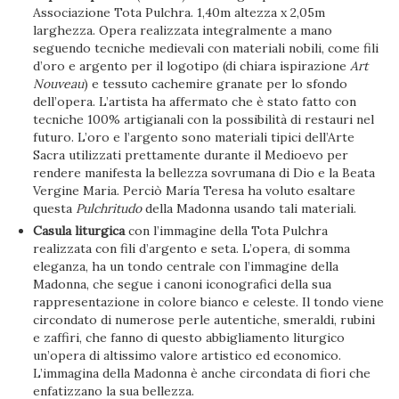
Associazione Tota Pulchra. 1,40m altezza x 2,05m
larghezza. Opera realizzata integralmente a mano
seguendo tecniche medievali con materiali nobili, come fili
d’oro e argento per il logotipo (di chiara ispirazione
Art
Nouveau
) e tessuto cachemire granate per lo sfondo
dell’opera. L’artista ha affermato che è stato fatto con
tecniche 100% artigianali con la possibilità di restauri nel
futuro. L’oro e l’argento sono materiali tipici dell’Arte
Sacra utilizzati prettamente durante il Medioevo per
rendere manifesta la bellezza sovrumana di Dio e la Beata
Vergine Maria. Perciò María Teresa ha voluto esaltare
questa
Pulchritudo
della Madonna usando tali materiali.
Casula liturgica
con l’immagine della Tota Pulchra
realizzata con fili d’argento e seta. L’opera, di somma
eleganza, ha un tondo centrale con l’immagine della
Madonna, che segue i canoni iconografici della sua
rappresentazione in colore bianco e celeste. Il tondo viene
circondato di numerose perle autentiche, smeraldi, rubini
e zaffiri, che fanno di questo abbigliamento liturgico
un’opera di altissimo valore artistico ed economico.
L’immagina della Madonna è anche circondata di fiori che
enfatizzano la sua bellezza.