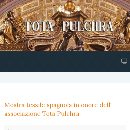
Mostra tessile spagnola in onore dell'
associazione Tota Pulchra