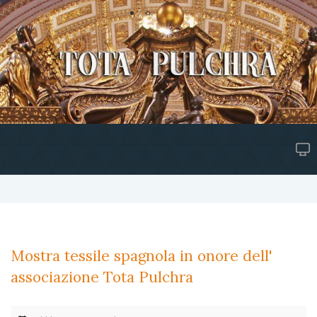
Mostra tessile spagnola in onore dell'
associazione Tota Pulchra