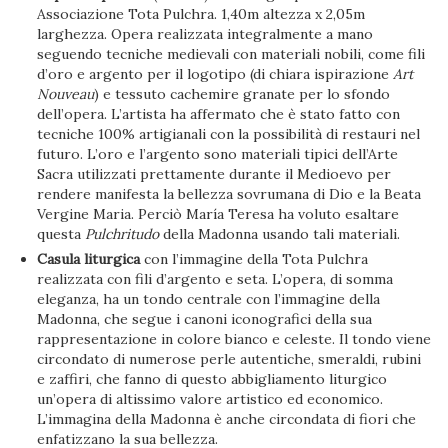
Associazione Tota Pulchra. 1,40m altezza x 2,05m
larghezza. Opera realizzata integralmente a mano
seguendo tecniche medievali con materiali nobili, come fili
d’oro e argento per il logotipo (di chiara ispirazione
Art
Nouveau
) e tessuto cachemire granate per lo sfondo
dell’opera. L’artista ha affermato che è stato fatto con
tecniche 100% artigianali con la possibilità di restauri nel
futuro. L’oro e l’argento sono materiali tipici dell’Arte
Sacra utilizzati prettamente durante il Medioevo per
rendere manifesta la bellezza sovrumana di Dio e la Beata
Vergine Maria. Perciò María Teresa ha voluto esaltare
questa
Pulchritudo
della Madonna usando tali materiali.
Casula liturgica
con l’immagine della Tota Pulchra
realizzata con fili d’argento e seta. L’opera, di somma
eleganza, ha un tondo centrale con l’immagine della
Madonna, che segue i canoni iconografici della sua
rappresentazione in colore bianco e celeste. Il tondo viene
circondato di numerose perle autentiche, smeraldi, rubini
e zaffiri, che fanno di questo abbigliamento liturgico
un’opera di altissimo valore artistico ed economico.
L’immagina della Madonna è anche circondata di fiori che
enfatizzano la sua bellezza.