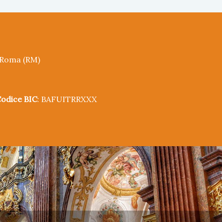
5 Roma (RM)
odice BIC
: BAFUITRRXXX