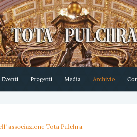
Eventi
Progetti
Media
Archivio
Con
ll' associazione Tota Pulchra