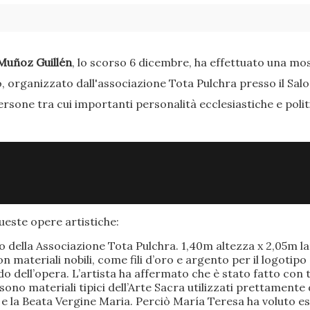
Muñoz Guillén
, lo scorso 6 dicembre, ha effettuato una most
o, organizzato dall'associazione Tota Pulchra presso il Sal
ersone tra cui importanti personalità ecclesiastiche e poli
este opere artistiche:
po della Associazione Tota Pulchra. 1,40m altezza x 2,05m 
materiali nobili, come fili d’oro e argento per il logotipo 
 dell’opera. L’artista ha affermato che è stato fatto con t
o sono materiali tipici dell’Arte Sacra utilizzati prettamen
 e la Beata Vergine Maria. Perciò María Teresa ha voluto e