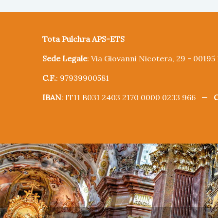
Tota Pulchra APS-ETS
Sede Legale
: Via Giovanni Nicotera, 29 - 0019
C.F.
: 97939900581
IBAN
: IT11 B031 2403 2170 0000 0233 966 —
C