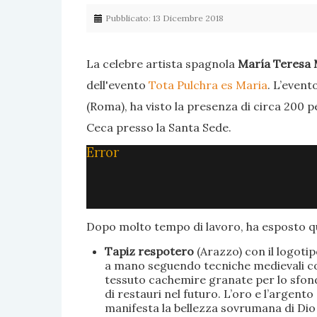
Pubblicato: 13 Dicembre 2018
La celebre artista spagnola
María Teresa 
dell'evento
Tota Pulchra es Maria
. L’event
(Roma), ha visto la presenza di circa 200 p
Ceca presso la Santa Sede.
Error
Dopo molto tempo di lavoro, ha esposto qu
Tapiz respotero
(Arazzo) con il logoti
a mano seguendo tecniche medievali con 
tessuto cachemire granate per lo sfondo
di restauri nel futuro. L’oro e l’argent
manifesta la bellezza sovrumana di Dio