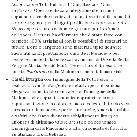
Associazione Tota Pulchra. 1,40m altezza x 2,05m
larghezza. Opera realizzata integralmente a mano
seguendo tecniche medievali con materiali nobili, come fili
d’oro e argento per il logotipo (di chiara ispirazione
Art
Nouveau
) e tessuto cachemire granate per lo sfondo
dell’opera. L’artista ha affermato che è stato fatto con
tecniche 100% artigianali con la possibilità di restauri nel
futuro. L’oro e l’argento sono materiali tipici dell’Arte
Sacra utilizzati prettamente durante il Medioevo per
rendere manifesta la bellezza sovrumana di Dio e la Beata
Vergine Maria. Perciò María Teresa ha voluto esaltare
questa
Pulchritudo
della Madonna usando tali materiali.
Casula liturgica
con l’immagine della Tota Pulchra
realizzata con fili d’argento e seta. L’opera, di somma
eleganza, ha un tondo centrale con l’immagine della
Madonna, che segue i canoni iconografici della sua
rappresentazione in colore bianco e celeste. Il tondo viene
circondato di numerose perle autentiche, smeraldi, rubini
e zaffiri, che fanno di questo abbigliamento liturgico
un’opera di altissimo valore artistico ed economico.
L’immagina della Madonna è anche circondata di fiori che
enfatizzano la sua bellezza.