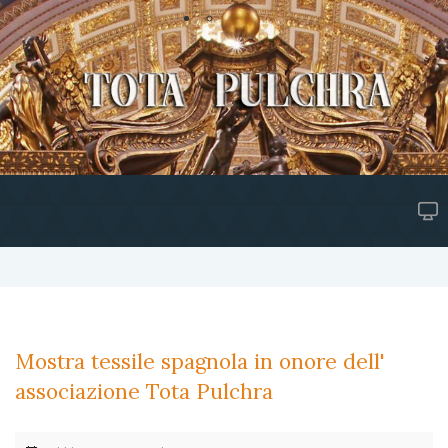
Mostra tessile spagnola in onore dell'
associazione Tota Pulchra