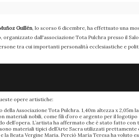
Muñoz Guillén
, lo scorso 6 dicembre, ha effettuato una most
o, organizzato dall'associazione Tota Pulchra presso il Sal
ersone tra cui importanti personalità ecclesiastiche e poli
este opere artistiche:
po della Associazione Tota Pulchra. 1,40m altezza x 2,05m 
materiali nobili, come fili d’oro e argento per il logotipo 
 dell’opera. L’artista ha affermato che è stato fatto con t
o sono materiali tipici dell’Arte Sacra utilizzati prettamen
 e la Beata Vergine Maria. Perciò María Teresa ha voluto e