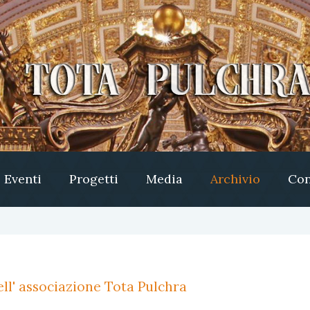
Eventi
Progetti
Media
Archivio
Con
ll' associazione Tota Pulchra