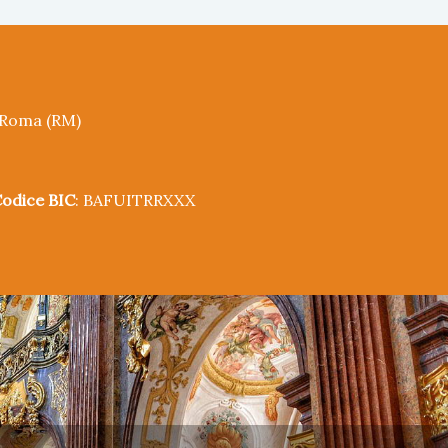
5 Roma (RM)
odice BIC
: BAFUITRRXXX