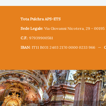
Tota Pulchra APS-ETS
Sede Legale
: Via Giovanni Nicotera, 29 - 0019
C.F.
: 97939900581
IBAN
: IT11 B031 2403 2170 0000 0233 966 —
C