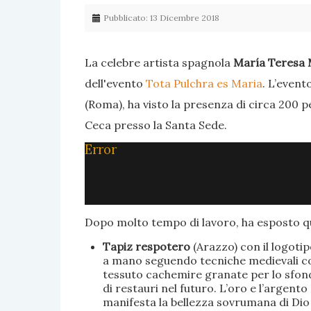
Pubblicato: 13 Dicembre 2018
La celebre artista spagnola
María Teresa 
dell'evento
Tota Pulchra es Maria
. L’event
(Roma), ha visto la presenza di circa 200 p
Ceca presso la Santa Sede.
Error
Dopo molto tempo di lavoro, ha esposto qu
Tapiz respotero
(Arazzo) con il logoti
a mano seguendo tecniche medievali con 
tessuto cachemire granate per lo sfondo
di restauri nel futuro. L’oro e l’argent
manifesta la bellezza sovrumana di Dio