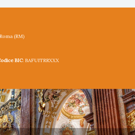
5 Roma (RM)
odice BIC
: BAFUITRRXXX