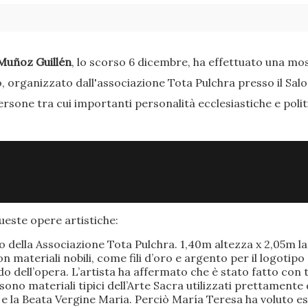
Muñoz Guillén
, lo scorso 6 dicembre, ha effettuato una most
o, organizzato dall'associazione Tota Pulchra presso il Sal
ersone tra cui importanti personalità ecclesiastiche e poli
este opere artistiche:
po della Associazione Tota Pulchra. 1,40m altezza x 2,05m 
materiali nobili, come fili d’oro e argento per il logotipo 
 dell’opera. L’artista ha affermato che è stato fatto con t
o sono materiali tipici dell’Arte Sacra utilizzati prettamen
 e la Beata Vergine Maria. Perciò María Teresa ha voluto e