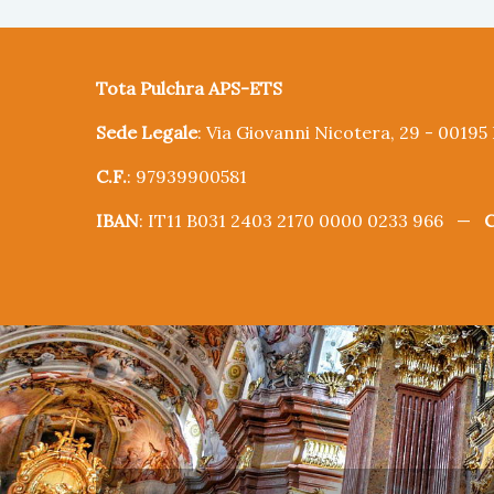
Tota Pulchra APS-ETS
Sede Legale
: Via Giovanni Nicotera, 29 - 0019
C.F.
: 97939900581
IBAN
: IT11 B031 2403 2170 0000 0233 966 —
C