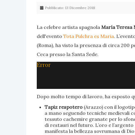
Pubblicato: 13 Dicembre 2018
La celebre artista spagnola
María Teresa 
dell'evento
Tota Pulchra es Maria
. L’event
(Roma), ha visto la presenza di circa 200 p
Ceca presso la Santa Sede.
Error
Dopo molto tempo di lavoro, ha esposto qu
Tapiz respotero
(Arazzo) con il logoti
a mano seguendo tecniche medievali con 
tessuto cachemire granate per lo sfondo
di restauri nel futuro. L’oro e l’argent
manifesta la bellezza sovrumana di Dio