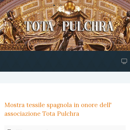
Mostra tessile spagnola in onore dell'
associazione Tota Pulchra