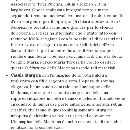
Associazione Tota Pulchra. 1,40m altezza x 2,05m
larghezza. Opera realizzata integralmente a mano
seguendo tecniche medievali con materiali nobili, come fili
d’oro e argento per il logotipo (di chiara ispirazione
Art
Nouveau
) e tessuto cachemire granate per lo sfondo
dell’opera. L’artista ha affermato che è stato fatto con
tecniche 100% artigianali con la possibilità di restauri nel
futuro. L’oro e l’argento sono materiali tipici dell’Arte
Sacra utilizzati prettamente durante il Medioevo per
rendere manifesta la bellezza sovrumana di Dio e la Beata
Vergine Maria. Perciò María Teresa ha voluto esaltare
questa
Pulchritudo
della Madonna usando tali materiali.
Casula liturgica
con l’immagine della Tota Pulchra
realizzata con fili d’argento e seta. L’opera, di somma
eleganza, ha un tondo centrale con l’immagine della
Madonna, che segue i canoni iconografici della sua
rappresentazione in colore bianco e celeste. Il tondo viene
circondato di numerose perle autentiche, smeraldi, rubini
e zaffiri, che fanno di questo abbigliamento liturgico
un’opera di altissimo valore artistico ed economico.
L’immagina della Madonna è anche circondata di fiori che
enfatizzano la sua bellezza.