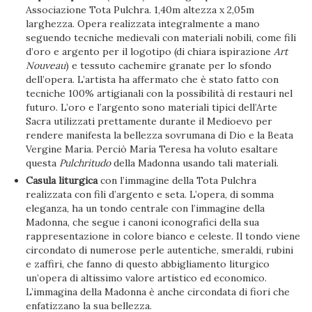
Associazione Tota Pulchra. 1,40m altezza x 2,05m
larghezza. Opera realizzata integralmente a mano
seguendo tecniche medievali con materiali nobili, come fili
d’oro e argento per il logotipo (di chiara ispirazione
Art
Nouveau
) e tessuto cachemire granate per lo sfondo
dell’opera. L’artista ha affermato che è stato fatto con
tecniche 100% artigianali con la possibilità di restauri nel
futuro. L’oro e l’argento sono materiali tipici dell’Arte
Sacra utilizzati prettamente durante il Medioevo per
rendere manifesta la bellezza sovrumana di Dio e la Beata
Vergine Maria. Perciò María Teresa ha voluto esaltare
questa
Pulchritudo
della Madonna usando tali materiali.
Casula liturgica
con l’immagine della Tota Pulchra
realizzata con fili d’argento e seta. L’opera, di somma
eleganza, ha un tondo centrale con l’immagine della
Madonna, che segue i canoni iconografici della sua
rappresentazione in colore bianco e celeste. Il tondo viene
circondato di numerose perle autentiche, smeraldi, rubini
e zaffiri, che fanno di questo abbigliamento liturgico
un’opera di altissimo valore artistico ed economico.
L’immagina della Madonna è anche circondata di fiori che
enfatizzano la sua bellezza.