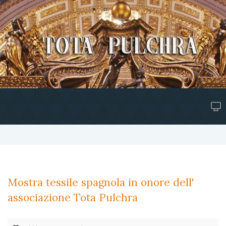
Mostra tessile spagnola in onore dell'
associazione Tota Pulchra