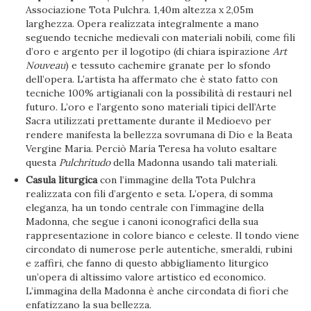
Associazione Tota Pulchra. 1,40m altezza x 2,05m
larghezza. Opera realizzata integralmente a mano
seguendo tecniche medievali con materiali nobili, come fili
d’oro e argento per il logotipo (di chiara ispirazione
Art
Nouveau
) e tessuto cachemire granate per lo sfondo
dell’opera. L’artista ha affermato che è stato fatto con
tecniche 100% artigianali con la possibilità di restauri nel
futuro. L’oro e l’argento sono materiali tipici dell’Arte
Sacra utilizzati prettamente durante il Medioevo per
rendere manifesta la bellezza sovrumana di Dio e la Beata
Vergine Maria. Perciò María Teresa ha voluto esaltare
questa
Pulchritudo
della Madonna usando tali materiali.
Casula liturgica
con l’immagine della Tota Pulchra
realizzata con fili d’argento e seta. L’opera, di somma
eleganza, ha un tondo centrale con l’immagine della
Madonna, che segue i canoni iconografici della sua
rappresentazione in colore bianco e celeste. Il tondo viene
circondato di numerose perle autentiche, smeraldi, rubini
e zaffiri, che fanno di questo abbigliamento liturgico
un’opera di altissimo valore artistico ed economico.
L’immagina della Madonna è anche circondata di fiori che
enfatizzano la sua bellezza.