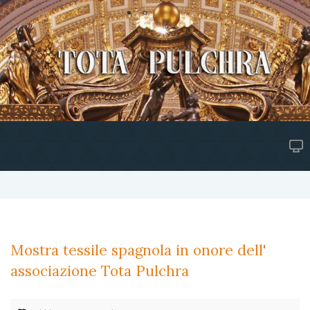
Mostra tessile spagnola in onore dell'
associazione Tota Pulchra