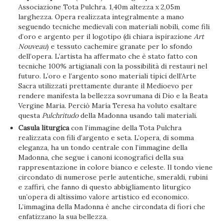
Associazione Tota Pulchra. 1,40m altezza x 2,05m
larghezza. Opera realizzata integralmente a mano
seguendo tecniche medievali con materiali nobili, come fili
d’oro e argento per il logotipo (di chiara ispirazione
Art
Nouveau
) e tessuto cachemire granate per lo sfondo
dell’opera. L’artista ha affermato che è stato fatto con
tecniche 100% artigianali con la possibilità di restauri nel
futuro. L’oro e l’argento sono materiali tipici dell’Arte
Sacra utilizzati prettamente durante il Medioevo per
rendere manifesta la bellezza sovrumana di Dio e la Beata
Vergine Maria. Perciò María Teresa ha voluto esaltare
questa
Pulchritudo
della Madonna usando tali materiali.
Casula liturgica
con l’immagine della Tota Pulchra
realizzata con fili d’argento e seta. L’opera, di somma
eleganza, ha un tondo centrale con l’immagine della
Madonna, che segue i canoni iconografici della sua
rappresentazione in colore bianco e celeste. Il tondo viene
circondato di numerose perle autentiche, smeraldi, rubini
e zaffiri, che fanno di questo abbigliamento liturgico
un’opera di altissimo valore artistico ed economico.
L’immagina della Madonna è anche circondata di fiori che
enfatizzano la sua bellezza.