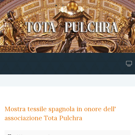
Mostra tessile spagnola in onore dell'
associazione Tota Pulchra