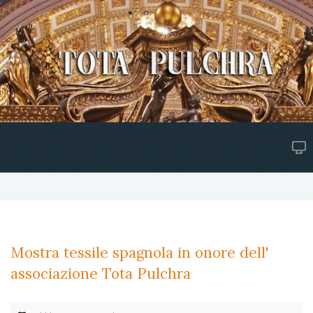
Mostra tessile spagnola in onore dell'
associazione Tota Pulchra