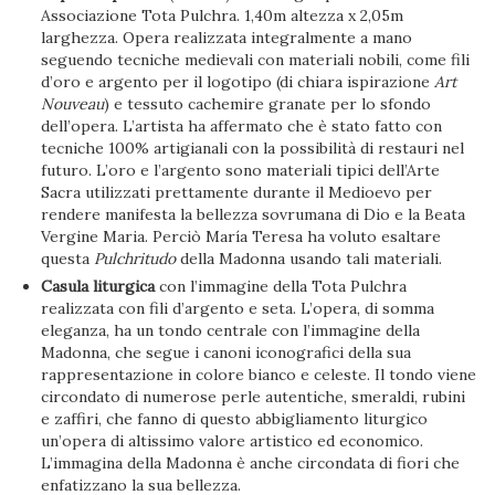
Associazione Tota Pulchra. 1,40m altezza x 2,05m
larghezza. Opera realizzata integralmente a mano
seguendo tecniche medievali con materiali nobili, come fili
d’oro e argento per il logotipo (di chiara ispirazione
Art
Nouveau
) e tessuto cachemire granate per lo sfondo
dell’opera. L’artista ha affermato che è stato fatto con
tecniche 100% artigianali con la possibilità di restauri nel
futuro. L’oro e l’argento sono materiali tipici dell’Arte
Sacra utilizzati prettamente durante il Medioevo per
rendere manifesta la bellezza sovrumana di Dio e la Beata
Vergine Maria. Perciò María Teresa ha voluto esaltare
questa
Pulchritudo
della Madonna usando tali materiali.
Casula liturgica
con l’immagine della Tota Pulchra
realizzata con fili d’argento e seta. L’opera, di somma
eleganza, ha un tondo centrale con l’immagine della
Madonna, che segue i canoni iconografici della sua
rappresentazione in colore bianco e celeste. Il tondo viene
circondato di numerose perle autentiche, smeraldi, rubini
e zaffiri, che fanno di questo abbigliamento liturgico
un’opera di altissimo valore artistico ed economico.
L’immagina della Madonna è anche circondata di fiori che
enfatizzano la sua bellezza.