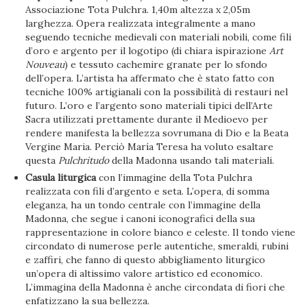
Associazione Tota Pulchra. 1,40m altezza x 2,05m
larghezza. Opera realizzata integralmente a mano
seguendo tecniche medievali con materiali nobili, come fili
d’oro e argento per il logotipo (di chiara ispirazione
Art
Nouveau
) e tessuto cachemire granate per lo sfondo
dell’opera. L’artista ha affermato che è stato fatto con
tecniche 100% artigianali con la possibilità di restauri nel
futuro. L’oro e l’argento sono materiali tipici dell’Arte
Sacra utilizzati prettamente durante il Medioevo per
rendere manifesta la bellezza sovrumana di Dio e la Beata
Vergine Maria. Perciò María Teresa ha voluto esaltare
questa
Pulchritudo
della Madonna usando tali materiali.
Casula liturgica
con l’immagine della Tota Pulchra
realizzata con fili d’argento e seta. L’opera, di somma
eleganza, ha un tondo centrale con l’immagine della
Madonna, che segue i canoni iconografici della sua
rappresentazione in colore bianco e celeste. Il tondo viene
circondato di numerose perle autentiche, smeraldi, rubini
e zaffiri, che fanno di questo abbigliamento liturgico
un’opera di altissimo valore artistico ed economico.
L’immagina della Madonna è anche circondata di fiori che
enfatizzano la sua bellezza.