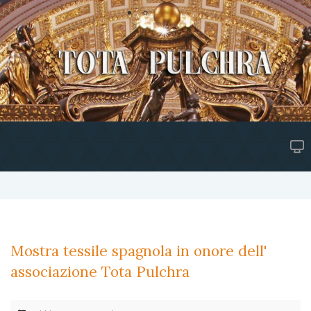
Mostra tessile spagnola in onore dell'
associazione Tota Pulchra