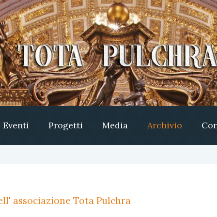
Eventi
Progetti
Media
Archivio
Con
ll' associazione Tota Pulchra