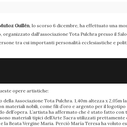
Muñoz Guillén
, lo scorso 6 dicembre, ha effettuato una most
o, organizzato dall'associazione Tota Pulchra presso il Sal
ersone tra cui importanti personalità ecclesiastiche e poli
este opere artistiche:
po della Associazione Tota Pulchra. 1,40m altezza x 2,05m 
materiali nobili, come fili d’oro e argento per il logotipo 
 dell’opera. L’artista ha affermato che è stato fatto con t
o sono materiali tipici dell’Arte Sacra utilizzati prettamen
 e la Beata Vergine Maria. Perciò María Teresa ha voluto e