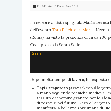
Pubblicato: 13 Dicembre 2018
La celebre artista spagnola
María Teresa 
dell'evento
Tota Pulchra es Maria
. L’event
(Roma), ha visto la presenza di circa 200 p
Ceca presso la Santa Sede.
Error
Dopo molto tempo di lavoro, ha esposto qu
Tapiz respotero
(Arazzo) con il logoti
a mano seguendo tecniche medievali con 
tessuto cachemire granate per lo sfondo
di restauri nel futuro. L’oro e l’argent
manifesta la bellezza sovrumana di Dio