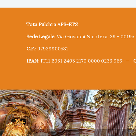
Tota Pulchra APS-ETS
Sede Legale
: Via Giovanni Nicotera, 29 - 0019
C.F.
: 97939900581
IBAN
: IT11 B031 2403 2170 0000 0233 966 —
C