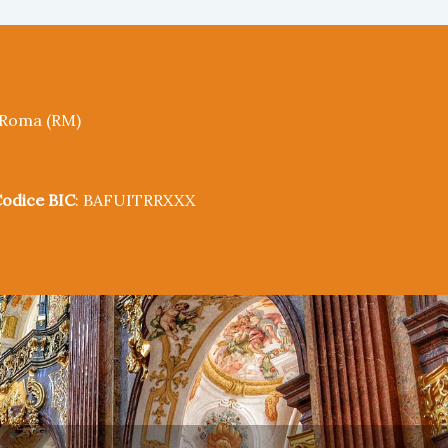
5 Roma (RM)
odice BIC
: BAFUITRRXXX