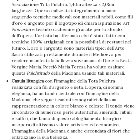
Associazione Tota Pulchra. 1,40m altezza x 2,05m
larghezza. Opera realizzata integralmente a mano
seguendo tecniche medievali con materiali nobili, come fili
d’oro e argento per il logotipo (di chiara ispirazione
Art
Nouveau
) e tessuto cachemire granate per lo sfondo
dell’opera. L’artista ha affermato che è stato fatto con
tecniche 100% artigianali con la possibilità di restauri nel
futuro. L’oro e l’argento sono materiali tipici dell’Arte
Sacra utilizzati prettamente durante il Medioevo per
rendere manifesta la bellezza sovrumana di Dio e la Beata
Vergine Maria. Perciò María Teresa ha voluto esaltare
questa
Pulchritudo
della Madonna usando tali materiali.
Casula liturgica
con l’immagine della Tota Pulchra
realizzata con fili d’argento e seta. L’opera, di somma
eleganza, ha un tondo centrale con l’immagine della
Madonna, che segue i canoni iconografici della sua
rappresentazione in colore bianco e celeste. Il tondo viene
circondato di numerose perle autentiche, smeraldi, rubini
e zaffiri, che fanno di questo abbigliamento liturgico
un’opera di altissimo valore artistico ed economico.
L’immagina della Madonna è anche circondata di fiori che
enfatizzano la sua bellezza.