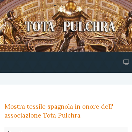
Mostra tessile spagnola in onore dell'
associazione Tota Pulchra