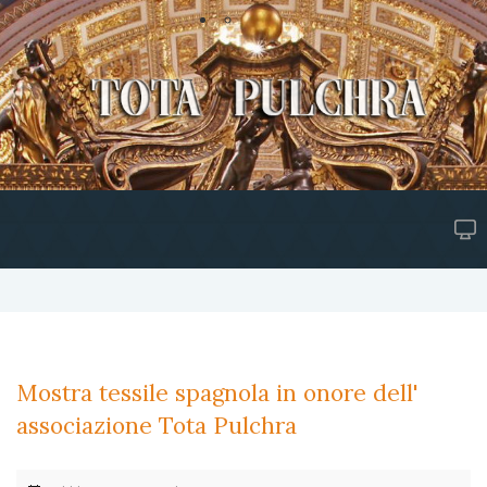
Mostra tessile spagnola in onore dell'
associazione Tota Pulchra