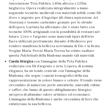
Associazione Tota Pulchra. 1,40m altezza x 2,05m
larghezza. Opera realizzata integralmente a mano
seguendo tecniche medievali con materiali nobili, come fili
d’oro e argento per il logotipo (di chiara ispirazione
Art
Nouveau
) e tessuto cachemire granate per lo sfondo
dell’opera. L’artista ha affermato che è stato fatto con
tecniche 100% artigianali con la possibilità di restauri nel
futuro. L’oro e l’argento sono materiali tipici dell’Arte
Sacra utilizzati prettamente durante il Medioevo per
rendere manifesta la bellezza sovrumana di Dio e la Beata
Vergine Maria. Perciò María Teresa ha voluto esaltare
questa
Pulchritudo
della Madonna usando tali materiali.
Casula liturgica
con l’immagine della Tota Pulchra
realizzata con fili d’argento e seta. L’opera, di somma
eleganza, ha un tondo centrale con l’immagine della
Madonna, che segue i canoni iconografici della sua
rappresentazione in colore bianco e celeste. Il tondo viene
circondato di numerose perle autentiche, smeraldi, rubini
e zaffiri, che fanno di questo abbigliamento liturgico
un’opera di altissimo valore artistico ed economico.
L’immagina della Madonna è anche circondata di fiori che
enfatizzano la sua bellezza.