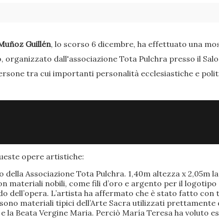
Muñoz Guillén
, lo scorso 6 dicembre, ha effettuato una most
o, organizzato dall'associazione Tota Pulchra presso il Sal
ersone tra cui importanti personalità ecclesiastiche e poli
este opere artistiche:
po della Associazione Tota Pulchra. 1,40m altezza x 2,05m 
materiali nobili, come fili d’oro e argento per il logotipo 
 dell’opera. L’artista ha affermato che è stato fatto con t
o sono materiali tipici dell’Arte Sacra utilizzati prettamen
 e la Beata Vergine Maria. Perciò María Teresa ha voluto e