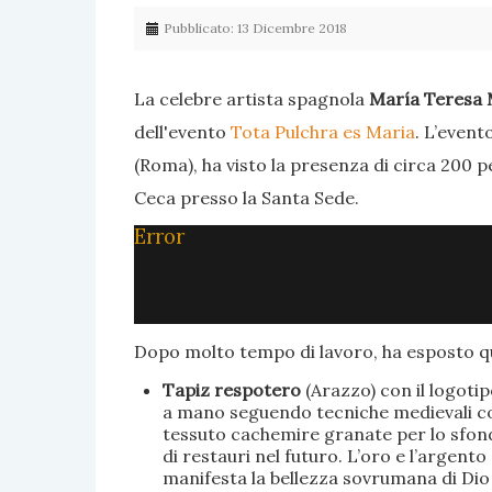
Pubblicato: 13 Dicembre 2018
La celebre artista spagnola
María Teresa 
dell'evento
Tota Pulchra es Maria
. L’event
(Roma), ha visto la presenza di circa 200 p
Ceca presso la Santa Sede.
Error
Dopo molto tempo di lavoro, ha esposto qu
Tapiz respotero
(Arazzo) con il logoti
a mano seguendo tecniche medievali con 
tessuto cachemire granate per lo sfondo
di restauri nel futuro. L’oro e l’argent
manifesta la bellezza sovrumana di Dio