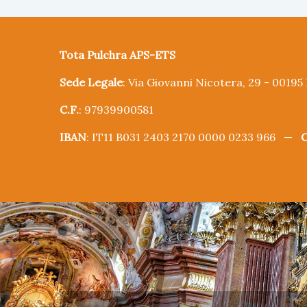
Tota Pulchra APS-ETS
Sede Legale
: Via Giovanni Nicotera, 29 - 0019
C.F.
: 97939900581
IBAN
: IT11 B031 2403 2170 0000 0233 966 —
C