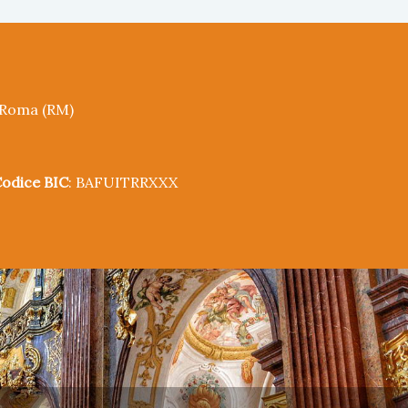
5 Roma (RM)
odice BIC
: BAFUITRRXXX