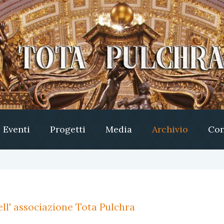
Eventi
Progetti
Media
Archivio
Con
ll' associazione Tota Pulchra