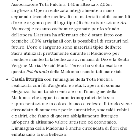
Associazione Tota Pulchra. 1,40m altezza x 2,05m
larghezza. Opera realizzata integralmente a mano
seguendo tecniche medievali con materiali nobili, come fili
d’oro e argento per il logotipo (di chiara ispirazione
Art
Nouveau
) e tessuto cachemire granate per lo sfondo
dell’opera. L’artista ha affermato che è stato fatto con
tecniche 100% artigianali con la possibilità di restauri nel
futuro. L’oro e l’argento sono materiali tipici dell’Arte
Sacra utilizzati prettamente durante il Medioevo per
rendere manifesta la bellezza sovrumana di Dio e la Beata
Vergine Maria. Perciò María Teresa ha voluto esaltare
questa
Pulchritudo
della Madonna usando tali materiali.
Casula liturgica
con l’immagine della Tota Pulchra
realizzata con fili d’argento e seta. L’opera, di somma
eleganza, ha un tondo centrale con l’immagine della
Madonna, che segue i canoni iconografici della sua
rappresentazione in colore bianco e celeste. Il tondo viene
circondato di numerose perle autentiche, smeraldi, rubini
e zaffiri, che fanno di questo abbigliamento liturgico
un’opera di altissimo valore artistico ed economico.
L’immagina della Madonna è anche circondata di fiori che
enfatizzano la sua bellezza.