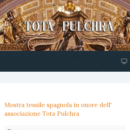
Mostra tessile spagnola in onore dell'
associazione Tota Pulchra