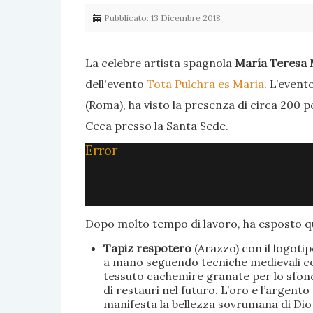
Pubblicato: 13 Dicembre 2018
La celebre artista spagnola
María Teresa 
dell'evento
Tota Pulchra es Maria
. L’event
(Roma), ha visto la presenza di circa 200 p
Ceca presso la Santa Sede.
Error
Dopo molto tempo di lavoro, ha esposto qu
Tapiz respotero
(Arazzo) con il logoti
a mano seguendo tecniche medievali con 
tessuto cachemire granate per lo sfondo
di restauri nel futuro. L’oro e l’argent
manifesta la bellezza sovrumana di Dio