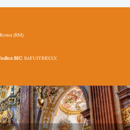
5 Roma (RM)
odice BIC
: BAFUITRRXXX