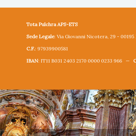
Tota Pulchra APS-ETS
Sede Legale
: Via Giovanni Nicotera, 29 - 0019
C.F.
: 97939900581
IBAN
: IT11 B031 2403 2170 0000 0233 966 —
C