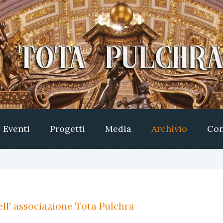
Eventi
Progetti
Media
Archivio
Con
ll' associazione Tota Pulchra