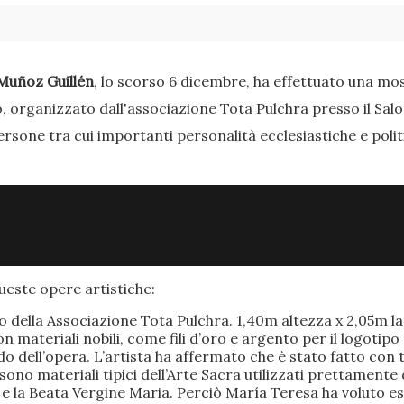
Muñoz Guillén
, lo scorso 6 dicembre, ha effettuato una most
o, organizzato dall'associazione Tota Pulchra presso il Sal
ersone tra cui importanti personalità ecclesiastiche e poli
este opere artistiche:
po della Associazione Tota Pulchra. 1,40m altezza x 2,05m 
materiali nobili, come fili d’oro e argento per il logotipo 
 dell’opera. L’artista ha affermato che è stato fatto con t
o sono materiali tipici dell’Arte Sacra utilizzati prettamen
 e la Beata Vergine Maria. Perciò María Teresa ha voluto e