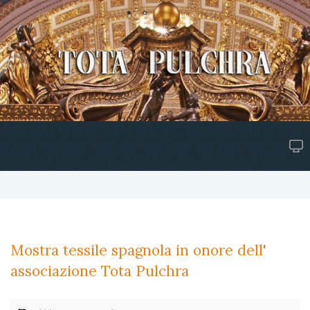
Mostra tessile spagnola in onore dell'
associazione Tota Pulchra