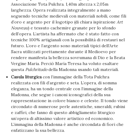
Associazione Tota Pulchra. 1,40m altezza x 2,05m
larghezza. Opera realizzata integralmente a mano
seguendo tecniche medievali con materiali nobili, come fili
d’oro e argento per il logotipo (di chiara ispirazione
Art
Nouveau
) e tessuto cachemire granate per lo sfondo
dell’opera. L’artista ha affermato che è stato fatto con
tecniche 100% artigianali con la possibilità di restauri nel
futuro. L’oro e l’argento sono materiali tipici dell’Arte
Sacra utilizzati prettamente durante il Medioevo per
rendere manifesta la bellezza sovrumana di Dio e la Beata
Vergine Maria. Perciò María Teresa ha voluto esaltare
questa
Pulchritudo
della Madonna usando tali materiali.
Casula liturgica
con l’immagine della Tota Pulchra
realizzata con fili d’argento e seta. L’opera, di somma
eleganza, ha un tondo centrale con l’immagine della
Madonna, che segue i canoni iconografici della sua
rappresentazione in colore bianco e celeste. Il tondo viene
circondato di numerose perle autentiche, smeraldi, rubini
e zaffiri, che fanno di questo abbigliamento liturgico
un’opera di altissimo valore artistico ed economico.
L’immagina della Madonna è anche circondata di fiori che
enfatizzano la sua bellezza.