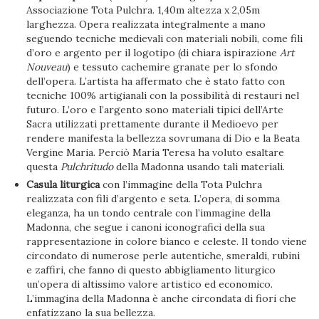
Associazione Tota Pulchra. 1,40m altezza x 2,05m
larghezza. Opera realizzata integralmente a mano
seguendo tecniche medievali con materiali nobili, come fili
d’oro e argento per il logotipo (di chiara ispirazione
Art
Nouveau
) e tessuto cachemire granate per lo sfondo
dell’opera. L’artista ha affermato che è stato fatto con
tecniche 100% artigianali con la possibilità di restauri nel
futuro. L’oro e l’argento sono materiali tipici dell’Arte
Sacra utilizzati prettamente durante il Medioevo per
rendere manifesta la bellezza sovrumana di Dio e la Beata
Vergine Maria. Perciò María Teresa ha voluto esaltare
questa
Pulchritudo
della Madonna usando tali materiali.
Casula liturgica
con l’immagine della Tota Pulchra
realizzata con fili d’argento e seta. L’opera, di somma
eleganza, ha un tondo centrale con l’immagine della
Madonna, che segue i canoni iconografici della sua
rappresentazione in colore bianco e celeste. Il tondo viene
circondato di numerose perle autentiche, smeraldi, rubini
e zaffiri, che fanno di questo abbigliamento liturgico
un’opera di altissimo valore artistico ed economico.
L’immagina della Madonna è anche circondata di fiori che
enfatizzano la sua bellezza.