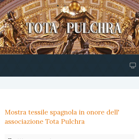
Mostra tessile spagnola in onore dell'
associazione Tota Pulchra