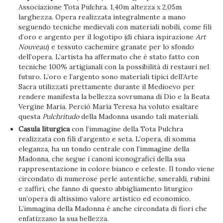
Associazione Tota Pulchra. 1,40m altezza x 2,05m
larghezza. Opera realizzata integralmente a mano
seguendo tecniche medievali con materiali nobili, come fili
d’oro e argento per il logotipo (di chiara ispirazione
Art
Nouveau
) e tessuto cachemire granate per lo sfondo
dell’opera. L’artista ha affermato che è stato fatto con
tecniche 100% artigianali con la possibilità di restauri nel
futuro. L’oro e l’argento sono materiali tipici dell’Arte
Sacra utilizzati prettamente durante il Medioevo per
rendere manifesta la bellezza sovrumana di Dio e la Beata
Vergine Maria. Perciò María Teresa ha voluto esaltare
questa
Pulchritudo
della Madonna usando tali materiali.
Casula liturgica
con l’immagine della Tota Pulchra
realizzata con fili d’argento e seta. L’opera, di somma
eleganza, ha un tondo centrale con l’immagine della
Madonna, che segue i canoni iconografici della sua
rappresentazione in colore bianco e celeste. Il tondo viene
circondato di numerose perle autentiche, smeraldi, rubini
e zaffiri, che fanno di questo abbigliamento liturgico
un’opera di altissimo valore artistico ed economico.
L’immagina della Madonna è anche circondata di fiori che
enfatizzano la sua bellezza.