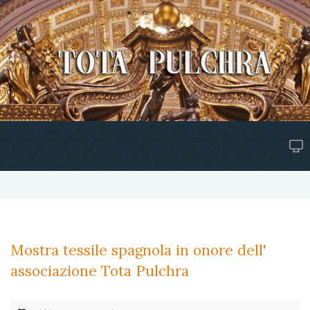
Mostra tessile spagnola in onore dell'
associazione Tota Pulchra