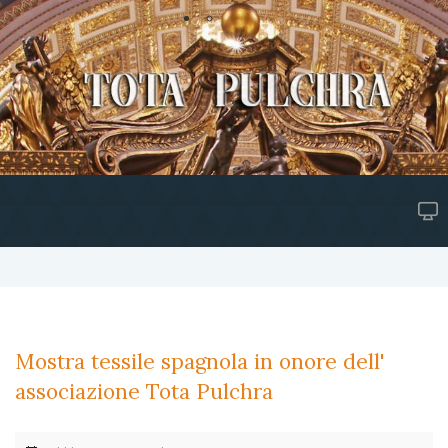
Mostra tessile spagnola in onore dell'
associazione Tota Pulchra