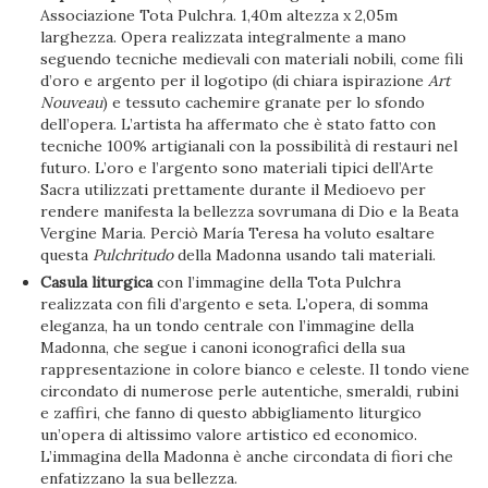
Associazione Tota Pulchra. 1,40m altezza x 2,05m
larghezza. Opera realizzata integralmente a mano
seguendo tecniche medievali con materiali nobili, come fili
d’oro e argento per il logotipo (di chiara ispirazione
Art
Nouveau
) e tessuto cachemire granate per lo sfondo
dell’opera. L’artista ha affermato che è stato fatto con
tecniche 100% artigianali con la possibilità di restauri nel
futuro. L’oro e l’argento sono materiali tipici dell’Arte
Sacra utilizzati prettamente durante il Medioevo per
rendere manifesta la bellezza sovrumana di Dio e la Beata
Vergine Maria. Perciò María Teresa ha voluto esaltare
questa
Pulchritudo
della Madonna usando tali materiali.
Casula liturgica
con l’immagine della Tota Pulchra
realizzata con fili d’argento e seta. L’opera, di somma
eleganza, ha un tondo centrale con l’immagine della
Madonna, che segue i canoni iconografici della sua
rappresentazione in colore bianco e celeste. Il tondo viene
circondato di numerose perle autentiche, smeraldi, rubini
e zaffiri, che fanno di questo abbigliamento liturgico
un’opera di altissimo valore artistico ed economico.
L’immagina della Madonna è anche circondata di fiori che
enfatizzano la sua bellezza.