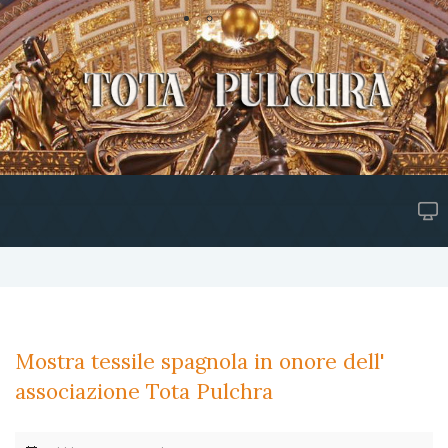
Mostra tessile spagnola in onore dell'
associazione Tota Pulchra