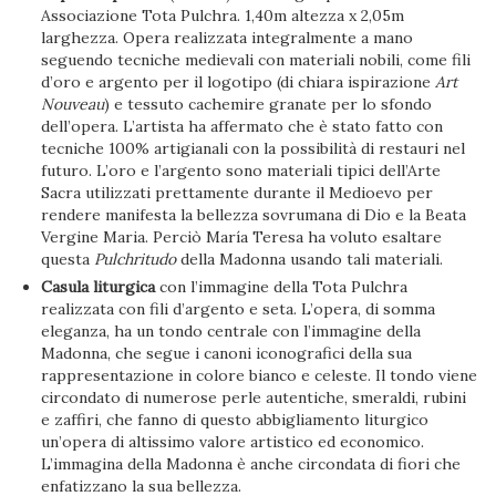
Associazione Tota Pulchra. 1,40m altezza x 2,05m
larghezza. Opera realizzata integralmente a mano
seguendo tecniche medievali con materiali nobili, come fili
d’oro e argento per il logotipo (di chiara ispirazione
Art
Nouveau
) e tessuto cachemire granate per lo sfondo
dell’opera. L’artista ha affermato che è stato fatto con
tecniche 100% artigianali con la possibilità di restauri nel
futuro. L’oro e l’argento sono materiali tipici dell’Arte
Sacra utilizzati prettamente durante il Medioevo per
rendere manifesta la bellezza sovrumana di Dio e la Beata
Vergine Maria. Perciò María Teresa ha voluto esaltare
questa
Pulchritudo
della Madonna usando tali materiali.
Casula liturgica
con l’immagine della Tota Pulchra
realizzata con fili d’argento e seta. L’opera, di somma
eleganza, ha un tondo centrale con l’immagine della
Madonna, che segue i canoni iconografici della sua
rappresentazione in colore bianco e celeste. Il tondo viene
circondato di numerose perle autentiche, smeraldi, rubini
e zaffiri, che fanno di questo abbigliamento liturgico
un’opera di altissimo valore artistico ed economico.
L’immagina della Madonna è anche circondata di fiori che
enfatizzano la sua bellezza.