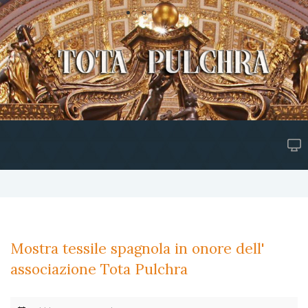
Mostra tessile spagnola in onore dell'
associazione Tota Pulchra