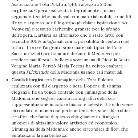
Associazione Tota Pulchra. 1,40m altezza x 2,05m
larghezza. Opera realizzata integralmente a mano
seguendo tecniche medievali con materiali nobili, come fili
d’oro e argento per il logotipo (di chiara ispirazione
Art
Nouveau
) e tessuto cachemire granate per lo sfondo
dell’opera. L’artista ha affermato che è stato fatto con
tecniche 100% artigianali con la possibilità di restauri nel
futuro. L’oro e l’argento sono materiali tipici dell’Arte
Sacra utilizzati prettamente durante il Medioevo per
rendere manifesta la bellezza sovrumana di Dio e la Beata
Vergine Maria. Perciò María Teresa ha voluto esaltare
questa
Pulchritudo
della Madonna usando tali materiali.
Casula liturgica
con l’immagine della Tota Pulchra
realizzata con fili d’argento e seta. L’opera, di somma
eleganza, ha un tondo centrale con l’immagine della
Madonna, che segue i canoni iconografici della sua
rappresentazione in colore bianco e celeste. Il tondo viene
circondato di numerose perle autentiche, smeraldi, rubini
e zaffiri, che fanno di questo abbigliamento liturgico
un’opera di altissimo valore artistico ed economico.
L’immagina della Madonna è anche circondata di fiori che
enfatizzano la sua bellezza.