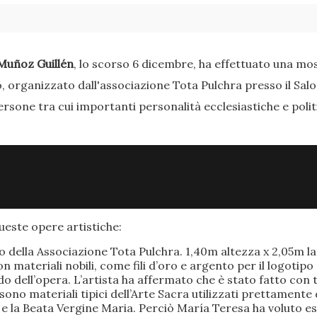
Muñoz Guillén
, lo scorso 6 dicembre, ha effettuato una most
o, organizzato dall'associazione Tota Pulchra presso il Sal
ersone tra cui importanti personalità ecclesiastiche e poli
este opere artistiche:
po della Associazione Tota Pulchra. 1,40m altezza x 2,05m 
materiali nobili, come fili d’oro e argento per il logotipo 
 dell’opera. L’artista ha affermato che è stato fatto con t
o sono materiali tipici dell’Arte Sacra utilizzati prettamen
 e la Beata Vergine Maria. Perciò María Teresa ha voluto e