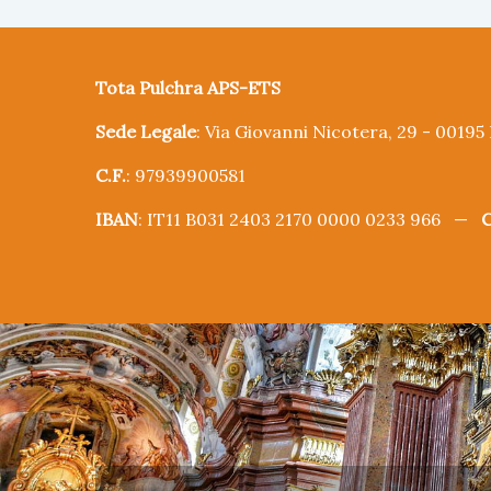
Tota Pulchra APS-ETS
Sede Legale
: Via Giovanni Nicotera, 29 - 0019
C.F.
: 97939900581
IBAN
: IT11 B031 2403 2170 0000 0233 966 —
C