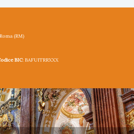
5 Roma (RM)
odice BIC
: BAFUITRRXXX