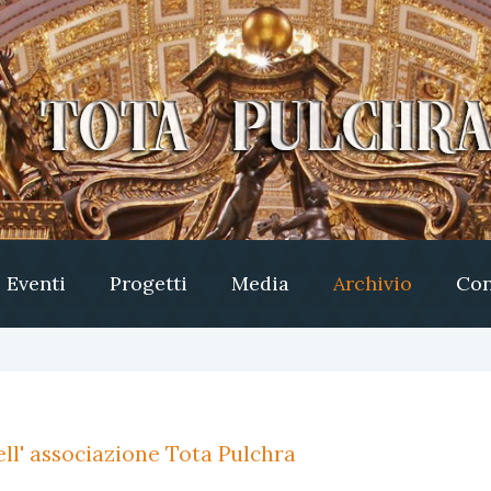
Eventi
Progetti
Media
Archivio
Con
ll' associazione Tota Pulchra