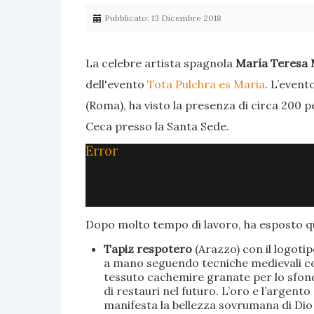
Pubblicato: 13 Dicembre 2018
La celebre artista spagnola
María Teresa 
dell'evento
Tota Pulchra es Maria
. L’event
(Roma), ha visto la presenza di circa 200 p
Ceca presso la Santa Sede.
Error
Dopo molto tempo di lavoro, ha esposto qu
Tapiz respotero
(Arazzo) con il logoti
a mano seguendo tecniche medievali con 
tessuto cachemire granate per lo sfondo
di restauri nel futuro. L’oro e l’argent
manifesta la bellezza sovrumana di Dio