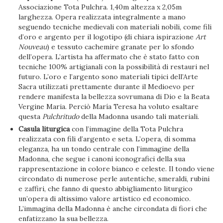
Associazione Tota Pulchra. 1,40m altezza x 2,05m
larghezza. Opera realizzata integralmente a mano
seguendo tecniche medievali con materiali nobili, come fili
d’oro e argento per il logotipo (di chiara ispirazione
Art
Nouveau
) e tessuto cachemire granate per lo sfondo
dell’opera. L’artista ha affermato che è stato fatto con
tecniche 100% artigianali con la possibilità di restauri nel
futuro. L’oro e l’argento sono materiali tipici dell’Arte
Sacra utilizzati prettamente durante il Medioevo per
rendere manifesta la bellezza sovrumana di Dio e la Beata
Vergine Maria. Perciò María Teresa ha voluto esaltare
questa
Pulchritudo
della Madonna usando tali materiali.
Casula liturgica
con l’immagine della Tota Pulchra
realizzata con fili d’argento e seta. L’opera, di somma
eleganza, ha un tondo centrale con l’immagine della
Madonna, che segue i canoni iconografici della sua
rappresentazione in colore bianco e celeste. Il tondo viene
circondato di numerose perle autentiche, smeraldi, rubini
e zaffiri, che fanno di questo abbigliamento liturgico
un’opera di altissimo valore artistico ed economico.
L’immagina della Madonna è anche circondata di fiori che
enfatizzano la sua bellezza.