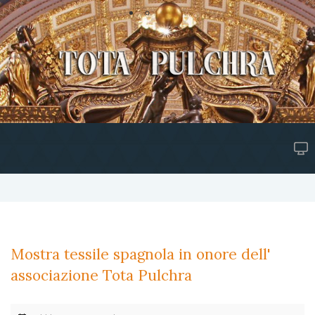
Mostra tessile spagnola in onore dell'
associazione Tota Pulchra