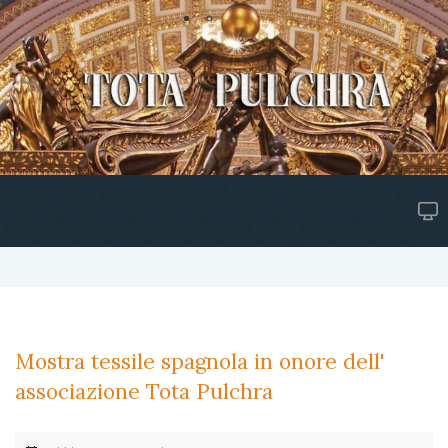
Mostra tessile spagnola in onore dell'
associazione Tota Pulchra