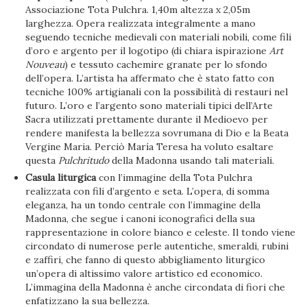
Associazione Tota Pulchra. 1,40m altezza x 2,05m
larghezza. Opera realizzata integralmente a mano
seguendo tecniche medievali con materiali nobili, come fili
d’oro e argento per il logotipo (di chiara ispirazione
Art
Nouveau
) e tessuto cachemire granate per lo sfondo
dell’opera. L’artista ha affermato che è stato fatto con
tecniche 100% artigianali con la possibilità di restauri nel
futuro. L’oro e l’argento sono materiali tipici dell’Arte
Sacra utilizzati prettamente durante il Medioevo per
rendere manifesta la bellezza sovrumana di Dio e la Beata
Vergine Maria. Perciò María Teresa ha voluto esaltare
questa
Pulchritudo
della Madonna usando tali materiali.
Casula liturgica
con l’immagine della Tota Pulchra
realizzata con fili d’argento e seta. L’opera, di somma
eleganza, ha un tondo centrale con l’immagine della
Madonna, che segue i canoni iconografici della sua
rappresentazione in colore bianco e celeste. Il tondo viene
circondato di numerose perle autentiche, smeraldi, rubini
e zaffiri, che fanno di questo abbigliamento liturgico
un’opera di altissimo valore artistico ed economico.
L’immagina della Madonna è anche circondata di fiori che
enfatizzano la sua bellezza.