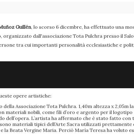
Muñoz Guillén
, lo scorso 6 dicembre, ha effettuato una most
o, organizzato dall'associazione Tota Pulchra presso il Sal
ersone tra cui importanti personalità ecclesiastiche e poli
este opere artistiche:
po della Associazione Tota Pulchra. 1,40m altezza x 2,05m 
materiali nobili, come fili d’oro e argento per il logotipo 
 dell’opera. L’artista ha affermato che è stato fatto con t
o sono materiali tipici dell’Arte Sacra utilizzati prettamen
 e la Beata Vergine Maria. Perciò María Teresa ha voluto e