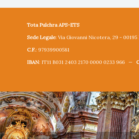
Tota Pulchra APS-ETS
Sede Legale
: Via Giovanni Nicotera, 29 - 0019
C.F.
: 97939900581
IBAN
: IT11 B031 2403 2170 0000 0233 966 —
C