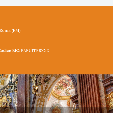
5 Roma (RM)
odice BIC
: BAFUITRRXXX