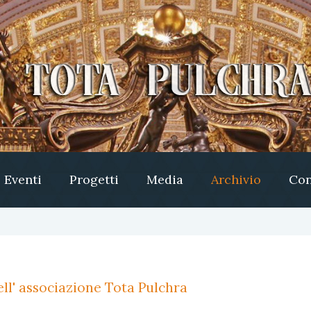
Eventi
Progetti
Media
Archivio
Con
ll' associazione Tota Pulchra