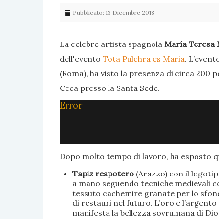
Pubblicato: 13 Dicembre 2018
La celebre artista spagnola
María Teresa 
dell'evento
Tota Pulchra es Maria
. L’event
(Roma), ha visto la presenza di circa 200 p
Ceca presso la Santa Sede.
Error
Dopo molto tempo di lavoro, ha esposto qu
Tapiz respotero
(Arazzo) con il logoti
a mano seguendo tecniche medievali con 
tessuto cachemire granate per lo sfondo
di restauri nel futuro. L’oro e l’argent
manifesta la bellezza sovrumana di Dio