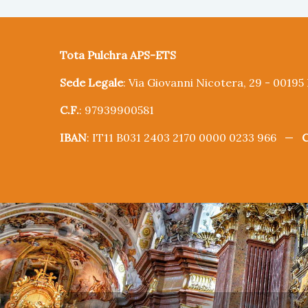
Tota Pulchra APS-ETS
Sede Legale
: Via Giovanni Nicotera, 29 - 0019
C.F.
: 97939900581
IBAN
: IT11 B031 2403 2170 0000 0233 966 —
C