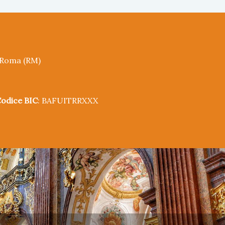
5 Roma (RM)
odice BIC
: BAFUITRRXXX