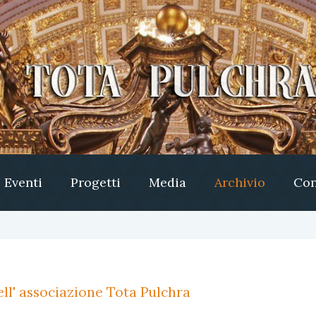
Eventi
Progetti
Media
Archivio
Con
ll' associazione Tota Pulchra