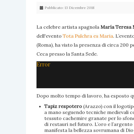
Pubblicato: 13 Dicembre 2018
La celebre artista spagnola
María Teresa 
dell'evento
Tota Pulchra es Maria
. L’event
(Roma), ha visto la presenza di circa 200 p
Ceca presso la Santa Sede.
Error
Dopo molto tempo di lavoro, ha esposto qu
Tapiz respotero
(Arazzo) con il logoti
a mano seguendo tecniche medievali con 
tessuto cachemire granate per lo sfondo
di restauri nel futuro. L’oro e l’argent
manifesta la bellezza sovrumana di Dio