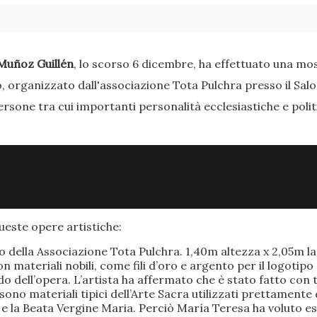
Muñoz Guillén
, lo scorso 6 dicembre, ha effettuato una most
o, organizzato dall'associazione Tota Pulchra presso il Sal
ersone tra cui importanti personalità ecclesiastiche e poli
este opere artistiche:
po della Associazione Tota Pulchra. 1,40m altezza x 2,05m 
materiali nobili, come fili d’oro e argento per il logotipo 
 dell’opera. L’artista ha affermato che è stato fatto con t
o sono materiali tipici dell’Arte Sacra utilizzati prettamen
 e la Beata Vergine Maria. Perciò María Teresa ha voluto e