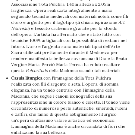
Associazione Tota Pulchra. 1,40m altezza x 2,05m
larghezza. Opera realizzata integralmente a mano
seguendo tecniche medievali con materiali nobili, come fili
d’oro e argento per il logotipo (di chiara ispirazione
Art
Nouveau
) e tessuto cachemire granate per lo sfondo
dell’opera. L’artista ha affermato che è stato fatto con
tecniche 100% artigianali con la possibilità di restauri nel
futuro. L’oro e l’argento sono materiali tipici dell’Arte
Sacra utilizzati prettamente durante il Medioevo per
rendere manifesta la bellezza sovrumana di Dio e la Beata
Vergine Maria. Perciò María Teresa ha voluto esaltare
questa
Pulchritudo
della Madonna usando tali materiali.
Casula liturgica
con l’immagine della Tota Pulchra
realizzata con fili d’argento e seta. L’opera, di somma
eleganza, ha un tondo centrale con l’immagine della
Madonna, che segue i canoni iconografici della sua
rappresentazione in colore bianco e celeste. Il tondo viene
circondato di numerose perle autentiche, smeraldi, rubini
e zaffiri, che fanno di questo abbigliamento liturgico
un’opera di altissimo valore artistico ed economico.
L’immagina della Madonna è anche circondata di fiori che
enfatizzano la sua bellezza.