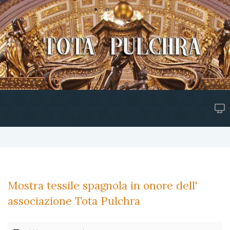
Mostra tessile spagnola in onore dell'
associazione Tota Pulchra