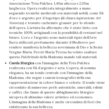
Associazione Tota Pulchra. 1,40m altezza x 2,05m
larghezza. Opera realizzata integralmente a mano
seguendo tecniche medievali con materiali nobili, come fili
d’oro e argento per il logotipo (di chiara ispirazione
Art
Nouveau
) e tessuto cachemire granate per lo sfondo
dell’opera. L’artista ha affermato che è stato fatto con
tecniche 100% artigianali con la possibilità di restauri nel
futuro. L’oro e l’argento sono materiali tipici dell’Arte
Sacra utilizzati prettamente durante il Medioevo per
rendere manifesta la bellezza sovrumana di Dio e la Beata
Vergine Maria. Perciò María Teresa ha voluto esaltare
questa
Pulchritudo
della Madonna usando tali materiali.
Casula liturgica
con l’immagine della Tota Pulchra
realizzata con fili d’argento e seta. L’opera, di somma
eleganza, ha un tondo centrale con l’immagine della
Madonna, che segue i canoni iconografici della sua
rappresentazione in colore bianco e celeste. Il tondo viene
circondato di numerose perle autentiche, smeraldi, rubini
e zaffiri, che fanno di questo abbigliamento liturgico
un’opera di altissimo valore artistico ed economico.
L’immagina della Madonna è anche circondata di fiori che
enfatizzano la sua bellezza.