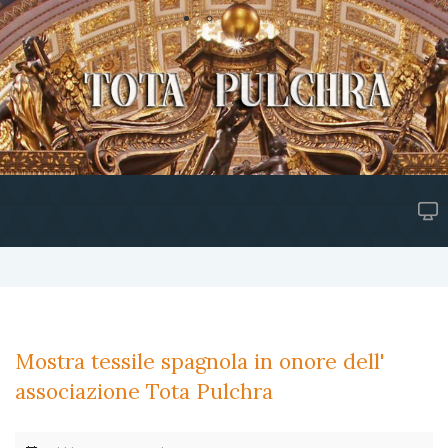
Mostra tessile spagnola in onore dell'
associazione Tota Pulchra