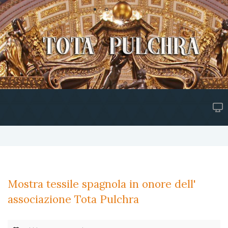
Mostra tessile spagnola in onore dell'
associazione Tota Pulchra