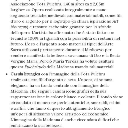
Associazione Tota Pulchra. 1,40m altezza x 2,05m
larghezza. Opera realizzata integralmente a mano
seguendo tecniche medievali con materiali nobili, come fili
d’oro e argento per il logotipo (di chiara ispirazione
Art
Nouveau
) e tessuto cachemire granate per lo sfondo
dell’opera. L’artista ha affermato che è stato fatto con
tecniche 100% artigianali con la possibilità di restauri nel
futuro. L’oro e l’argento sono materiali tipici dell’Arte
Sacra utilizzati prettamente durante il Medioevo per
rendere manifesta la bellezza sovrumana di Dio e la Beata
Vergine Maria. Perciò María Teresa ha voluto esaltare
questa
Pulchritudo
della Madonna usando tali materiali.
Casula liturgica
con l’immagine della Tota Pulchra
realizzata con fili d’argento e seta. L’opera, di somma
eleganza, ha un tondo centrale con l’immagine della
Madonna, che segue i canoni iconografici della sua
rappresentazione in colore bianco e celeste. Il tondo viene
circondato di numerose perle autentiche, smeraldi, rubini
e zaffiri, che fanno di questo abbigliamento liturgico
un’opera di altissimo valore artistico ed economico.
L’immagina della Madonna è anche circondata di fiori che
enfatizzano la sua bellezza.