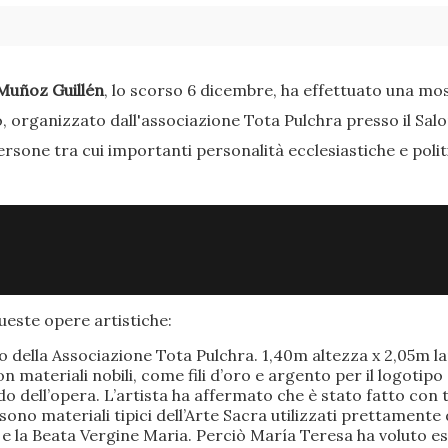
Muñoz Guillén
, lo scorso 6 dicembre, ha effettuato una most
o, organizzato dall'associazione Tota Pulchra presso il Sal
ersone tra cui importanti personalità ecclesiastiche e poli
este opere artistiche:
po della Associazione Tota Pulchra. 1,40m altezza x 2,05m 
materiali nobili, come fili d’oro e argento per il logotipo 
 dell’opera. L’artista ha affermato che è stato fatto con t
o sono materiali tipici dell’Arte Sacra utilizzati prettamen
 e la Beata Vergine Maria. Perciò María Teresa ha voluto e