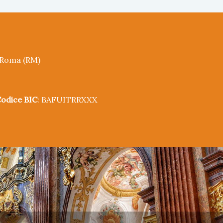
5 Roma (RM)
odice BIC
: BAFUITRRXXX