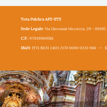
Tota Pulchra APS-ETS
Sede Legale
: Via Giovanni Nicotera, 29 - 0019
C.F.
: 97939900581
IBAN
: IT11 B031 2403 2170 0000 0233 966 —
C