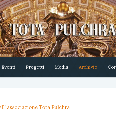
Eventi
Progetti
Media
Archivio
Con
ll' associazione Tota Pulchra