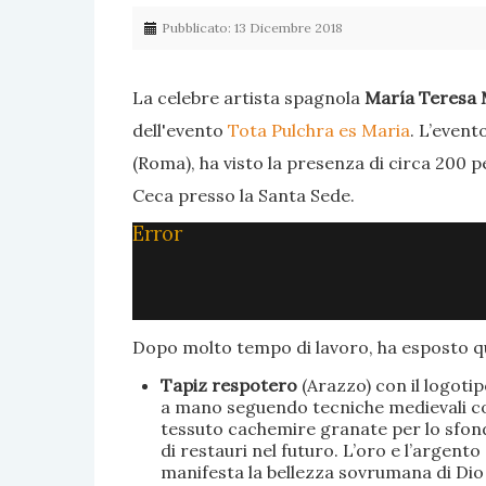
Pubblicato: 13 Dicembre 2018
La celebre artista spagnola
María Teresa 
dell'evento
Tota Pulchra es Maria
. L’event
(Roma), ha visto la presenza di circa 200 p
Ceca presso la Santa Sede.
Error
Dopo molto tempo di lavoro, ha esposto qu
Tapiz respotero
(Arazzo) con il logoti
a mano seguendo tecniche medievali con 
tessuto cachemire granate per lo sfondo
di restauri nel futuro. L’oro e l’argent
manifesta la bellezza sovrumana di Dio