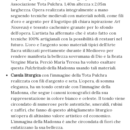
Associazione Tota Pulchra. 1,40m altezza x 2,05m
larghezza. Opera realizzata integralmente a mano
seguendo tecniche medievali con materiali nobili, come fili
d’oro e argento per il logotipo (di chiara ispirazione
Art
Nouveau
) e tessuto cachemire granate per lo sfondo
dell’opera. L’artista ha affermato che è stato fatto con
tecniche 100% artigianali con la possibilità di restauri nel
futuro. L’oro e l’argento sono materiali tipici dell’Arte
Sacra utilizzati prettamente durante il Medioevo per
rendere manifesta la bellezza sovrumana di Dio e la Beata
Vergine Maria. Perciò María Teresa ha voluto esaltare
questa
Pulchritudo
della Madonna usando tali materiali.
Casula liturgica
con l’immagine della Tota Pulchra
realizzata con fili d’argento e seta. L’opera, di somma
eleganza, ha un tondo centrale con l’immagine della
Madonna, che segue i canoni iconografici della sua
rappresentazione in colore bianco e celeste. Il tondo viene
circondato di numerose perle autentiche, smeraldi, rubini
e zaffiri, che fanno di questo abbigliamento liturgico
un’opera di altissimo valore artistico ed economico.
L’immagina della Madonna è anche circondata di fiori che
enfatizzano la sua bellezza.