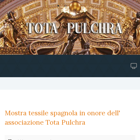
Mostra tessile spagnola in onore dell'
associazione Tota Pulchra