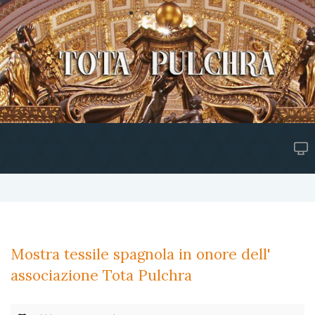
Mostra tessile spagnola in onore dell'
associazione Tota Pulchra