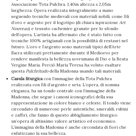
Associazione Tota Pulchra. 1,40m altezza x 2,05m
larghezza. Opera realizzata integralmente a mano
seguendo tecniche medievali con materiali nobili, come fili
d’oro e argento per il logotipo (di chiara ispirazione
Art
Nouveau
) e tessuto cachemire granate per lo sfondo
dell’opera. L’artista ha affermato che è stato fatto con
tecniche 100% artigianali con la possibilità di restauri nel
futuro. L’oro e l’argento sono materiali tipici dell’Arte
Sacra utilizzati prettamente durante il Medioevo per
rendere manifesta la bellezza sovrumana di Dio e la Beata
Vergine Maria. Perciò María Teresa ha voluto esaltare
questa
Pulchritudo
della Madonna usando tali materiali.
Casula liturgica
con l’immagine della Tota Pulchra
realizzata con fili d’argento e seta. L’opera, di somma
eleganza, ha un tondo centrale con l’immagine della
Madonna, che segue i canoni iconografici della sua
rappresentazione in colore bianco e celeste. Il tondo viene
circondato di numerose perle autentiche, smeraldi, rubini
e zaffiri, che fanno di questo abbigliamento liturgico
un’opera di altissimo valore artistico ed economico.
L’immagina della Madonna è anche circondata di fiori che
enfatizzano la sua bellezza.