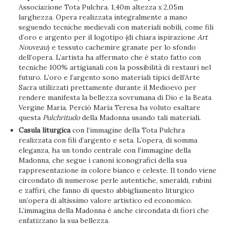
Associazione Tota Pulchra. 1,40m altezza x 2,05m
larghezza. Opera realizzata integralmente a mano
seguendo tecniche medievali con materiali nobili, come fili
d’oro e argento per il logotipo (di chiara ispirazione
Art
Nouveau
) e tessuto cachemire granate per lo sfondo
dell’opera. L’artista ha affermato che è stato fatto con
tecniche 100% artigianali con la possibilità di restauri nel
futuro. L’oro e l’argento sono materiali tipici dell’Arte
Sacra utilizzati prettamente durante il Medioevo per
rendere manifesta la bellezza sovrumana di Dio e la Beata
Vergine Maria. Perciò María Teresa ha voluto esaltare
questa
Pulchritudo
della Madonna usando tali materiali.
Casula liturgica
con l’immagine della Tota Pulchra
realizzata con fili d’argento e seta. L’opera, di somma
eleganza, ha un tondo centrale con l’immagine della
Madonna, che segue i canoni iconografici della sua
rappresentazione in colore bianco e celeste. Il tondo viene
circondato di numerose perle autentiche, smeraldi, rubini
e zaffiri, che fanno di questo abbigliamento liturgico
un’opera di altissimo valore artistico ed economico.
L’immagina della Madonna è anche circondata di fiori che
enfatizzano la sua bellezza.