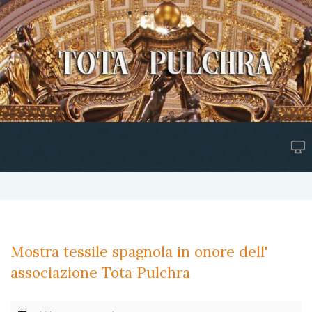
Mostra tessile spagnola in onore dell'
associazione Tota Pulchra