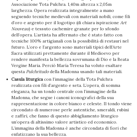
Associazione Tota Pulchra. 1,40m altezza x 2,05m
larghezza. Opera realizzata integralmente a mano
seguendo tecniche medievali con materiali nobili, come fili
d’oro e argento per il logotipo (di chiara ispirazione
Art
Nouveau
) e tessuto cachemire granate per lo sfondo
dell’opera. L’artista ha affermato che è stato fatto con
tecniche 100% artigianali con la possibilità di restauri nel
futuro. L’oro e l’argento sono materiali tipici dell’Arte
Sacra utilizzati prettamente durante il Medioevo per
rendere manifesta la bellezza sovrumana di Dio e la Beata
Vergine Maria. Perciò María Teresa ha voluto esaltare
questa
Pulchritudo
della Madonna usando tali materiali.
Casula liturgica
con l’immagine della Tota Pulchra
realizzata con fili d’argento e seta. L’opera, di somma
eleganza, ha un tondo centrale con l’immagine della
Madonna, che segue i canoni iconografici della sua
rappresentazione in colore bianco e celeste. Il tondo viene
circondato di numerose perle autentiche, smeraldi, rubini
e zaffiri, che fanno di questo abbigliamento liturgico
un’opera di altissimo valore artistico ed economico.
L’immagina della Madonna è anche circondata di fiori che
enfatizzano la sua bellezza.