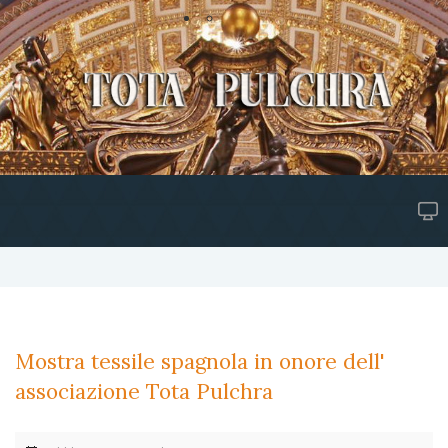
Mostra tessile spagnola in onore dell'
associazione Tota Pulchra