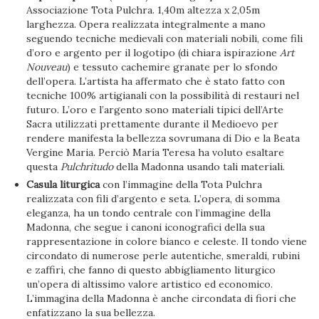
Associazione Tota Pulchra. 1,40m altezza x 2,05m
larghezza. Opera realizzata integralmente a mano
seguendo tecniche medievali con materiali nobili, come fili
d’oro e argento per il logotipo (di chiara ispirazione
Art
Nouveau
) e tessuto cachemire granate per lo sfondo
dell’opera. L’artista ha affermato che è stato fatto con
tecniche 100% artigianali con la possibilità di restauri nel
futuro. L’oro e l’argento sono materiali tipici dell’Arte
Sacra utilizzati prettamente durante il Medioevo per
rendere manifesta la bellezza sovrumana di Dio e la Beata
Vergine Maria. Perciò María Teresa ha voluto esaltare
questa
Pulchritudo
della Madonna usando tali materiali.
Casula liturgica
con l’immagine della Tota Pulchra
realizzata con fili d’argento e seta. L’opera, di somma
eleganza, ha un tondo centrale con l’immagine della
Madonna, che segue i canoni iconografici della sua
rappresentazione in colore bianco e celeste. Il tondo viene
circondato di numerose perle autentiche, smeraldi, rubini
e zaffiri, che fanno di questo abbigliamento liturgico
un’opera di altissimo valore artistico ed economico.
L’immagina della Madonna è anche circondata di fiori che
enfatizzano la sua bellezza.