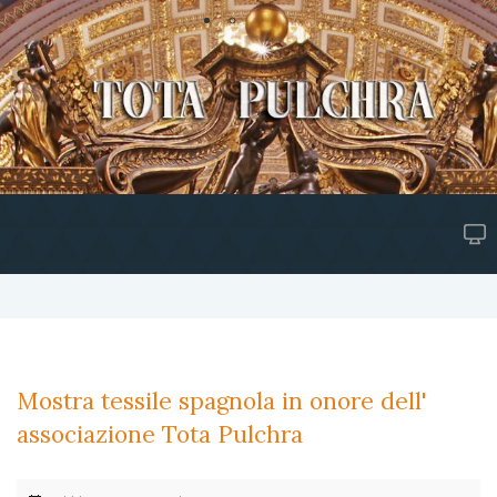
Mostra tessile spagnola in onore dell'
associazione Tota Pulchra