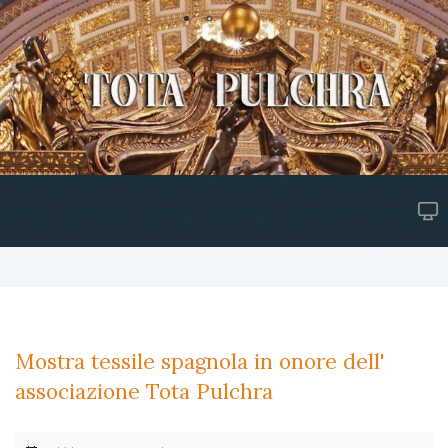
Mostra tessile spagnola in onore dell'
associazione Tota Pulchra