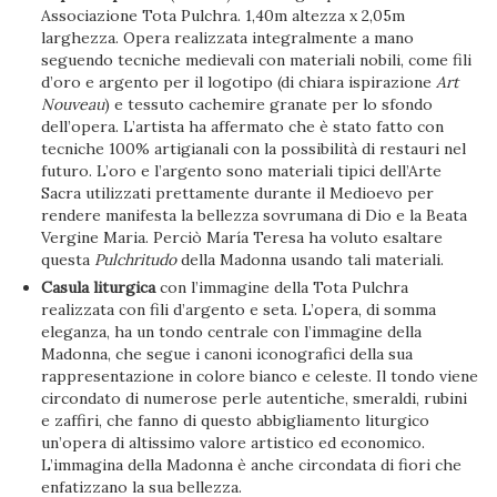
Associazione Tota Pulchra. 1,40m altezza x 2,05m
larghezza. Opera realizzata integralmente a mano
seguendo tecniche medievali con materiali nobili, come fili
d’oro e argento per il logotipo (di chiara ispirazione
Art
Nouveau
) e tessuto cachemire granate per lo sfondo
dell’opera. L’artista ha affermato che è stato fatto con
tecniche 100% artigianali con la possibilità di restauri nel
futuro. L’oro e l’argento sono materiali tipici dell’Arte
Sacra utilizzati prettamente durante il Medioevo per
rendere manifesta la bellezza sovrumana di Dio e la Beata
Vergine Maria. Perciò María Teresa ha voluto esaltare
questa
Pulchritudo
della Madonna usando tali materiali.
Casula liturgica
con l’immagine della Tota Pulchra
realizzata con fili d’argento e seta. L’opera, di somma
eleganza, ha un tondo centrale con l’immagine della
Madonna, che segue i canoni iconografici della sua
rappresentazione in colore bianco e celeste. Il tondo viene
circondato di numerose perle autentiche, smeraldi, rubini
e zaffiri, che fanno di questo abbigliamento liturgico
un’opera di altissimo valore artistico ed economico.
L’immagina della Madonna è anche circondata di fiori che
enfatizzano la sua bellezza.