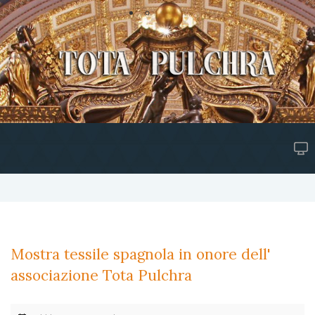
Mostra tessile spagnola in onore dell'
associazione Tota Pulchra