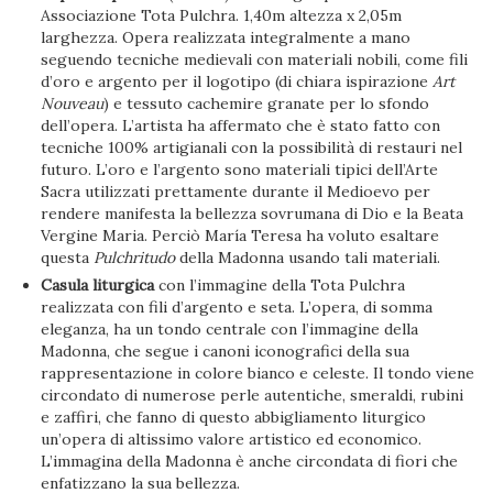
Associazione Tota Pulchra. 1,40m altezza x 2,05m
larghezza. Opera realizzata integralmente a mano
seguendo tecniche medievali con materiali nobili, come fili
d’oro e argento per il logotipo (di chiara ispirazione
Art
Nouveau
) e tessuto cachemire granate per lo sfondo
dell’opera. L’artista ha affermato che è stato fatto con
tecniche 100% artigianali con la possibilità di restauri nel
futuro. L’oro e l’argento sono materiali tipici dell’Arte
Sacra utilizzati prettamente durante il Medioevo per
rendere manifesta la bellezza sovrumana di Dio e la Beata
Vergine Maria. Perciò María Teresa ha voluto esaltare
questa
Pulchritudo
della Madonna usando tali materiali.
Casula liturgica
con l’immagine della Tota Pulchra
realizzata con fili d’argento e seta. L’opera, di somma
eleganza, ha un tondo centrale con l’immagine della
Madonna, che segue i canoni iconografici della sua
rappresentazione in colore bianco e celeste. Il tondo viene
circondato di numerose perle autentiche, smeraldi, rubini
e zaffiri, che fanno di questo abbigliamento liturgico
un’opera di altissimo valore artistico ed economico.
L’immagina della Madonna è anche circondata di fiori che
enfatizzano la sua bellezza.