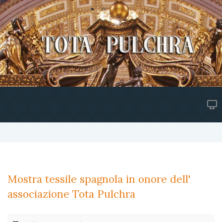
Mostra tessile spagnola in onore dell'
associazione Tota Pulchra