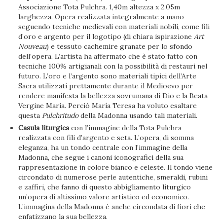
Associazione Tota Pulchra. 1,40m altezza x 2,05m
larghezza. Opera realizzata integralmente a mano
seguendo tecniche medievali con materiali nobili, come fili
d’oro e argento per il logotipo (di chiara ispirazione
Art
Nouveau
) e tessuto cachemire granate per lo sfondo
dell’opera. L’artista ha affermato che è stato fatto con
tecniche 100% artigianali con la possibilità di restauri nel
futuro. L’oro e l’argento sono materiali tipici dell’Arte
Sacra utilizzati prettamente durante il Medioevo per
rendere manifesta la bellezza sovrumana di Dio e la Beata
Vergine Maria. Perciò María Teresa ha voluto esaltare
questa
Pulchritudo
della Madonna usando tali materiali.
Casula liturgica
con l’immagine della Tota Pulchra
realizzata con fili d’argento e seta. L’opera, di somma
eleganza, ha un tondo centrale con l’immagine della
Madonna, che segue i canoni iconografici della sua
rappresentazione in colore bianco e celeste. Il tondo viene
circondato di numerose perle autentiche, smeraldi, rubini
e zaffiri, che fanno di questo abbigliamento liturgico
un’opera di altissimo valore artistico ed economico.
L’immagina della Madonna è anche circondata di fiori che
enfatizzano la sua bellezza.