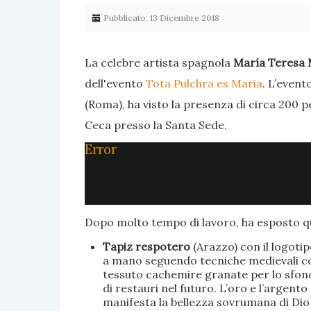
Pubblicato: 13 Dicembre 2018
La celebre artista spagnola
María Teresa 
dell'evento
Tota Pulchra es Maria
. L’event
(Roma), ha visto la presenza di circa 200 p
Ceca presso la Santa Sede.
Error
Dopo molto tempo di lavoro, ha esposto qu
Tapiz respotero
(Arazzo) con il logoti
a mano seguendo tecniche medievali con 
tessuto cachemire granate per lo sfondo
di restauri nel futuro. L’oro e l’argent
manifesta la bellezza sovrumana di Dio