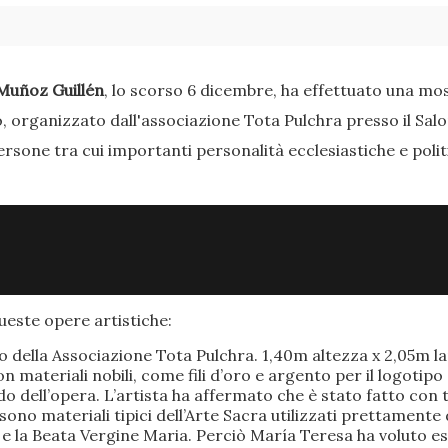
Muñoz Guillén
, lo scorso 6 dicembre, ha effettuato una most
o, organizzato dall'associazione Tota Pulchra presso il Sal
ersone tra cui importanti personalità ecclesiastiche e poli
este opere artistiche:
po della Associazione Tota Pulchra. 1,40m altezza x 2,05m 
materiali nobili, come fili d’oro e argento per il logotipo 
 dell’opera. L’artista ha affermato che è stato fatto con t
o sono materiali tipici dell’Arte Sacra utilizzati prettamen
 e la Beata Vergine Maria. Perciò María Teresa ha voluto e