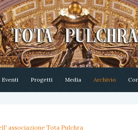
Eventi
Progetti
Media
Archivio
Con
ll' associazione Tota Pulchra