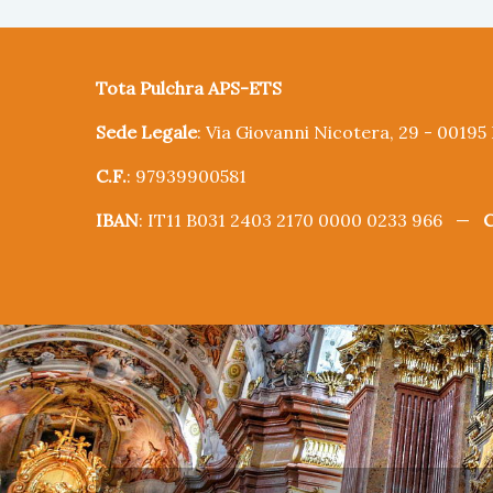
Tota Pulchra APS-ETS
Sede Legale
: Via Giovanni Nicotera, 29 - 0019
C.F.
: 97939900581
IBAN
: IT11 B031 2403 2170 0000 0233 966 —
C