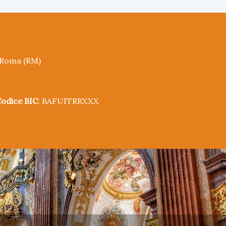
5 Roma (RM)
odice BIC
: BAFUITRRXXX