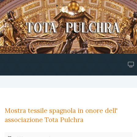
Mostra tessile spagnola in onore dell'
associazione Tota Pulchra