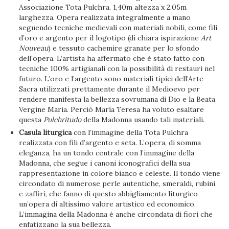
Associazione Tota Pulchra. 1,40m altezza x 2,05m
larghezza. Opera realizzata integralmente a mano
seguendo tecniche medievali con materiali nobili, come fili
d’oro e argento per il logotipo (di chiara ispirazione
Art
Nouveau
) e tessuto cachemire granate per lo sfondo
dell’opera. L’artista ha affermato che è stato fatto con
tecniche 100% artigianali con la possibilità di restauri nel
futuro. L’oro e l’argento sono materiali tipici dell’Arte
Sacra utilizzati prettamente durante il Medioevo per
rendere manifesta la bellezza sovrumana di Dio e la Beata
Vergine Maria. Perciò María Teresa ha voluto esaltare
questa
Pulchritudo
della Madonna usando tali materiali.
Casula liturgica
con l’immagine della Tota Pulchra
realizzata con fili d’argento e seta. L’opera, di somma
eleganza, ha un tondo centrale con l’immagine della
Madonna, che segue i canoni iconografici della sua
rappresentazione in colore bianco e celeste. Il tondo viene
circondato di numerose perle autentiche, smeraldi, rubini
e zaffiri, che fanno di questo abbigliamento liturgico
un’opera di altissimo valore artistico ed economico.
L’immagina della Madonna è anche circondata di fiori che
enfatizzano la sua bellezza.