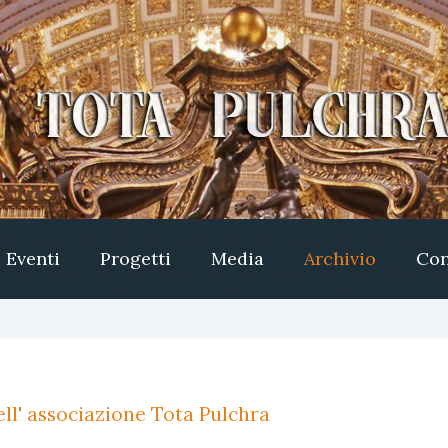
Eventi
Progetti
Media
Archivio
Con
ll' associazione Tota Pulchra