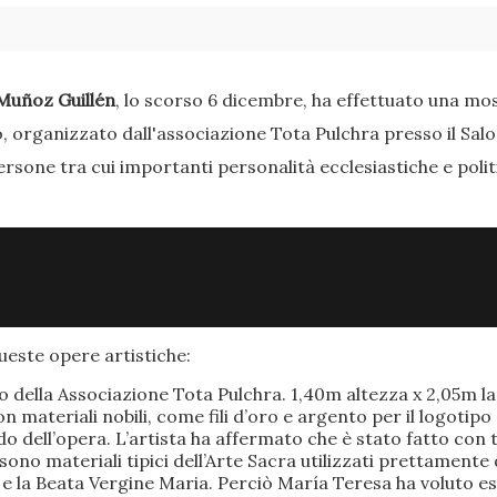
Muñoz Guillén
, lo scorso 6 dicembre, ha effettuato una most
o, organizzato dall'associazione Tota Pulchra presso il Sal
ersone tra cui importanti personalità ecclesiastiche e poli
este opere artistiche:
po della Associazione Tota Pulchra. 1,40m altezza x 2,05m 
materiali nobili, come fili d’oro e argento per il logotipo 
 dell’opera. L’artista ha affermato che è stato fatto con t
o sono materiali tipici dell’Arte Sacra utilizzati prettamen
 e la Beata Vergine Maria. Perciò María Teresa ha voluto e