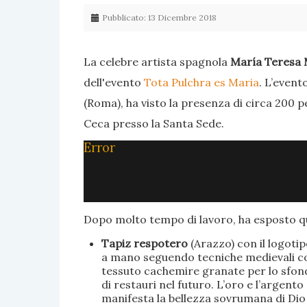
Pubblicato: 13 Dicembre 2018
La celebre artista spagnola
María Teresa 
dell'evento
Tota Pulchra es Maria
. L’event
(Roma), ha visto la presenza di circa 200 p
Ceca presso la Santa Sede.
Error
Dopo molto tempo di lavoro, ha esposto qu
Tapiz respotero
(Arazzo) con il logoti
a mano seguendo tecniche medievali con 
tessuto cachemire granate per lo sfondo
di restauri nel futuro. L’oro e l’argent
manifesta la bellezza sovrumana di Dio