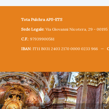
Tota Pulchra APS-ETS
Sede Legale
: Via Giovanni Nicotera, 29 - 0019
C.F.
: 97939900581
IBAN
: IT11 B031 2403 2170 0000 0233 966 —
C