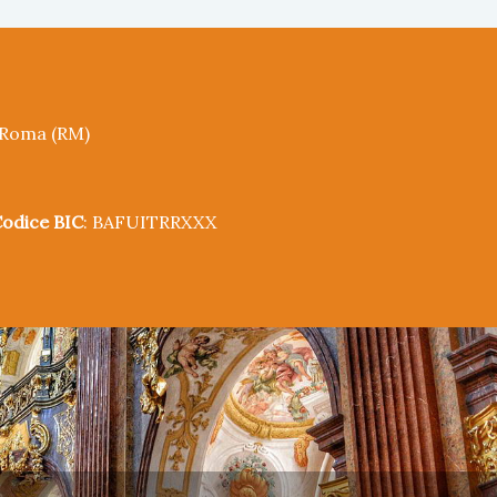
5 Roma (RM)
odice BIC
: BAFUITRRXXX