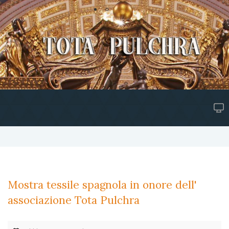
Mostra tessile spagnola in onore dell'
associazione Tota Pulchra