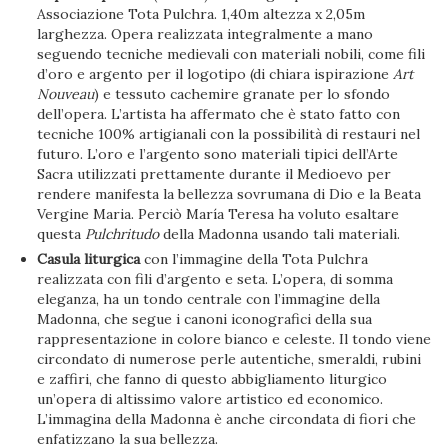
Associazione Tota Pulchra. 1,40m altezza x 2,05m
larghezza. Opera realizzata integralmente a mano
seguendo tecniche medievali con materiali nobili, come fili
d’oro e argento per il logotipo (di chiara ispirazione
Art
Nouveau
) e tessuto cachemire granate per lo sfondo
dell’opera. L’artista ha affermato che è stato fatto con
tecniche 100% artigianali con la possibilità di restauri nel
futuro. L’oro e l’argento sono materiali tipici dell’Arte
Sacra utilizzati prettamente durante il Medioevo per
rendere manifesta la bellezza sovrumana di Dio e la Beata
Vergine Maria. Perciò María Teresa ha voluto esaltare
questa
Pulchritudo
della Madonna usando tali materiali.
Casula liturgica
con l’immagine della Tota Pulchra
realizzata con fili d’argento e seta. L’opera, di somma
eleganza, ha un tondo centrale con l’immagine della
Madonna, che segue i canoni iconografici della sua
rappresentazione in colore bianco e celeste. Il tondo viene
circondato di numerose perle autentiche, smeraldi, rubini
e zaffiri, che fanno di questo abbigliamento liturgico
un’opera di altissimo valore artistico ed economico.
L’immagina della Madonna è anche circondata di fiori che
enfatizzano la sua bellezza.