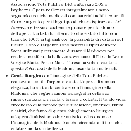
Associazione Tota Pulchra. 1,40m altezza x 2,05m
larghezza. Opera realizzata integralmente a mano
seguendo tecniche medievali con materiali nobili, come fili
d’oro e argento per il logotipo (di chiara ispirazione
Art
Nouveau
) e tessuto cachemire granate per lo sfondo
dell’opera. L’artista ha affermato che è stato fatto con
tecniche 100% artigianali con la possibilità di restauri nel
futuro. L’oro e l’argento sono materiali tipici dell’Arte
Sacra utilizzati prettamente durante il Medioevo per
rendere manifesta la bellezza sovrumana di Dio e la Beata
Vergine Maria. Perciò María Teresa ha voluto esaltare
questa
Pulchritudo
della Madonna usando tali materiali.
Casula liturgica
con l’immagine della Tota Pulchra
realizzata con fili d’argento e seta. L’opera, di somma
eleganza, ha un tondo centrale con l’immagine della
Madonna, che segue i canoni iconografici della sua
rappresentazione in colore bianco e celeste. Il tondo viene
circondato di numerose perle autentiche, smeraldi, rubini
e zaffiri, che fanno di questo abbigliamento liturgico
un’opera di altissimo valore artistico ed economico.
L’immagina della Madonna è anche circondata di fiori che
enfatizzano la sua bellezza.