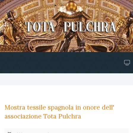
Mostra tessile spagnola in onore dell'
associazione Tota Pulchra