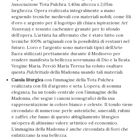
Associazione Tota Pulchra. 1,40m altezza x 2,05m
larghezza. Opera realizzata integralmente a mano
seguendo tecniche medievali con materiali nobili, come fili
d’oro e argento per il logotipo (di chiara ispirazione
Art
Nouveau
) e tessuto cachemire granate per lo sfondo
dell’opera. L’artista ha affermato che è stato fatto con
tecniche 100% artigianali con la possibilità di restauri nel
futuro. L’oro e l’argento sono materiali tipici dell’Arte
Sacra utilizzati prettamente durante il Medioevo per
rendere manifesta la bellezza sovrumana di Dio e la Beata
Vergine Maria. Perciò María Teresa ha voluto esaltare
questa
Pulchritudo
della Madonna usando tali materiali.
Casula liturgica
con l’immagine della Tota Pulchra
realizzata con fili d’argento e seta. L’opera, di somma
eleganza, ha un tondo centrale con l’immagine della
Madonna, che segue i canoni iconografici della sua
rappresentazione in colore bianco e celeste. Il tondo viene
circondato di numerose perle autentiche, smeraldi, rubini
e zaffiri, che fanno di questo abbigliamento liturgico
un’opera di altissimo valore artistico ed economico.
L’immagina della Madonna è anche circondata di fiori che
enfatizzano la sua bellezza.