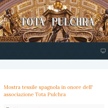
Mostra tessile spagnola in onore dell'
associazione Tota Pulchra